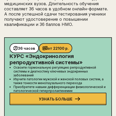
медицинских вузов. Длительность обучения
составляет 36 часов в удобном онлайн-формате.
Написать в поддержку
А после успешной сдачи тестирования ученики
Имя
получают удостоверение о повышении
квалификации и 36 баллов НМО.
Email
Зарегистрируйтесь
ПОЛУЧИТЕ БЕСПЛАТНЫЙ
Перейти на страницу регистрации
минимум 10 символов
Отправить
36 часов
от
22100
р.
Написать в Telegram-бот
КУРС «
Эндокринология
репродуктивной системы
»
Освоите гормональную регуляцию репродуктивной
системы и диагностику ключевых эндокринных
заболеваний
Изучите патологии мужской и женской половых систем, а
также тонкости менопаузального перехода
Приобретете навыки дифференциации физиологической и
патологической гиперпролактинемии
УЗНАТЬ БОЛЬШЕ