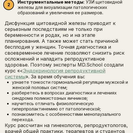
Инструментальные методы
: УЗИ щитовидной
железы для визуализации патологических
образований и увеличения ее размеров.
Дисфункция щитовидной железы приводит к
серьезным последствиям не только при
беременности и родах, но и на этапе
планирования. А также может стать причиной
бесплодия у женщин. Точная диагностика и
своевременное лечение позволяют снизить риск
осложнений и наладить репродуктивное
здоровье. Поэтому эксперты MD.School создали
курс «
<
Эндокринология репродуктивной
системы
». За время обучения вы:
узнаете тонкости гормональной регуляции мужской и
женской половых систем;
разберетесь в вопросах диагностики и лечениях
синдрома поликистозных яичников;
научитесь отличать физиологическую
гиперпролактинемию от патологической;
познакомитесь с особенностями менопаузального
перехода.
Курс рассчитан на гинекологов, репродуктологов,
врачей общей практики, терапевтов и студентов