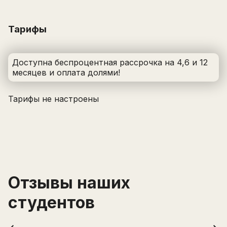
Тарифы
Доступна беспроцентная рассрочка на 4,6 и 12
месяцев
и оплата долями
!
Тарифы не настроены
Оставьте заявку на курс «
Эндокринология
репродуктивной системы
» и получите самые
выгодные условия.
Отзывы наших
После отправки заявки с вами свяжется
менеджер с 9:00 до 21:00 по мск.
Имя
студентов
Написать в поддержку
Имя
Фамилия
Email
Электронная почта