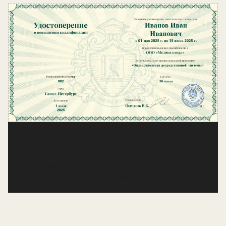
тестостероном
пациентов
Урок 3 Получение диплома
Урок 6 Дефицит тестостерона у пожилых
Урок 4 Пролактинома: резистентные
пролактиномы, ведение пациенток во время
Урок 7 Гинекомастия
беременности
Ваш сертификат
При успешной сдаче итоговой аттестации по
образовательной программе, вы получите
сертификат о прохождении курса.