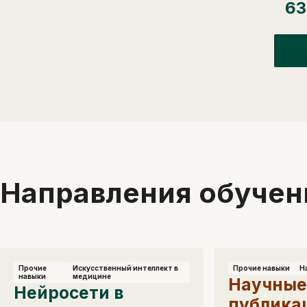
6
З
Направления обучен
Прочие
Искусственный интеллект в
Прочие навыки
Н
навыки
медицине
Научны
Нейросети в
публика