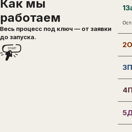
Как мы
1
З
работаем
Ост
Весь процесс под ключ — от заявки
до запуска.
2
О
3
П
4
П
5
Д