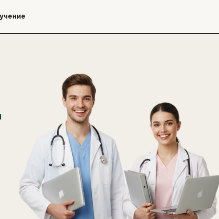
учение
д