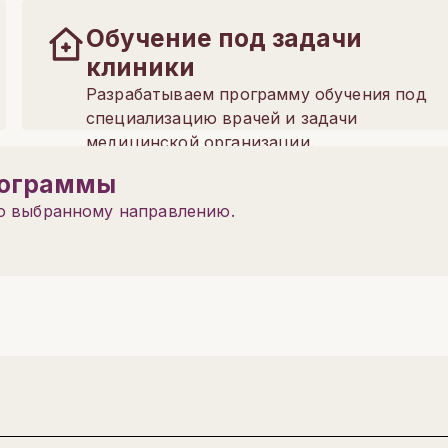
Обучение под задачи
клиники
Разрабатываем программу обучения под
специализацию врачей и задачи
медицинской организации.
рограммы
по выбранному направлению.
Написать в поддержку
Имя
Фамилия
Имя
Электронная почта
Телефон
Email
Специализация
Telegram