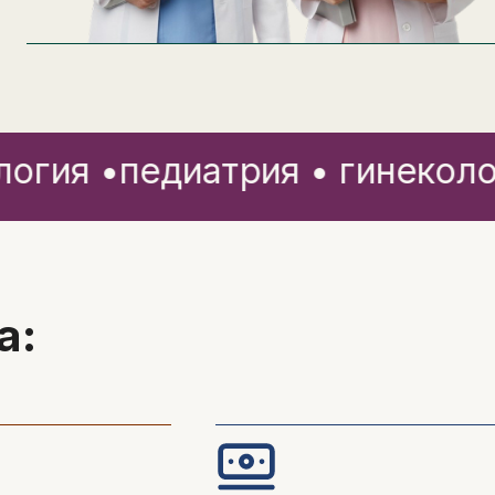
ия •
педиатрия • гинекология
а: