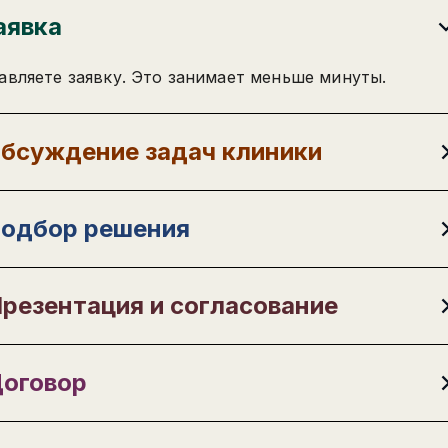
даю
согласие
на обработку персональных данных в соответствии с
аявка
политикой
минимум 10 символов
даю согласие на
рекламную рассылку
Отправить
Отправить
авляете заявку. Это занимает меньше минуты.
Написать в Telegram-бот
бсуждение задач клиники
одбор решения
резентация и согласование
оговор