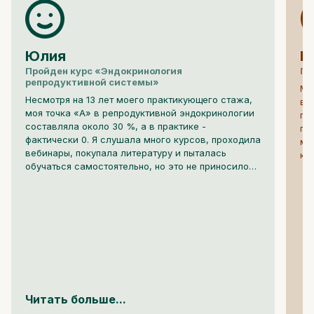
Юлия
И
Пройден курс «Эндокринология
Пр
репродуктивной системы»
Мы
Несмотря на 13 лет моего практикующего стажа,
вс
моя точка «А» в репродуктивной эндокринологии
по
составляла около 30 %, а в практике -
па
фактически 0. Я слушала много курсов, проходила
ме
вебинары, покупала литературу и пыталась
кр
обучаться самостоятельно, но это не приносило
результатов. Когда стартовал курс Дениса
Лебедева, это стало для меня настоящим
путешествием в мир репродуктивной
эндокринологии, из которого я вынесла огромную
пользу.
Читать больше...