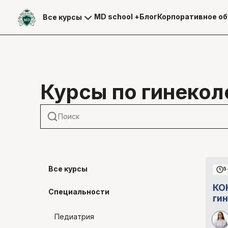
MD school +
Блог
Корпоративное об
Все курсы
Курсы по гинекол
Все курсы
5
КО
Специальности
ги
Педиатрия