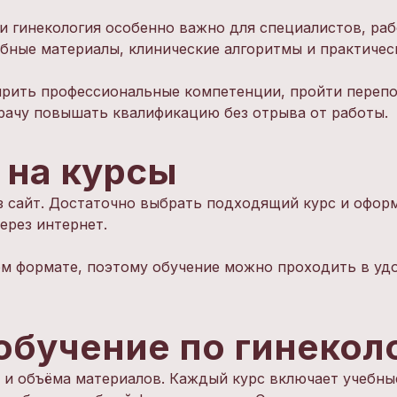
Отправить
 гинекология особенно важно для специалистов, ра
минимум 10 символов
Отправить
бные материалы, клинические алгоритмы и практичес
Написать в Telegram-бот
ирить профессиональные компетенции, пройти перепо
врачу повышать квалификацию без отрыва от работы.
 на курсы
з сайт. Достаточно выбрать подходящий курс и оформ
ерез интернет.
м формате, поэтому обучение можно проходить в удо
обучение по гинекол
 и объёма материалов. Каждый курс включает учебны