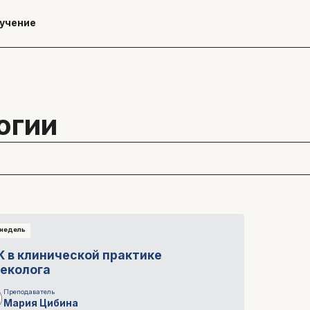
учение
огии
 недель
К в клинической практике
неколога
Преподаватель
Мария
Цибина