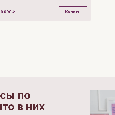
Купить
29 900
₽
сы по
что в них