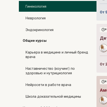
Гинекология
От
Неврология
Эндокринология
9
Де
Общие курсы
Карьера в медицине и личный бренд
врача
От
Наставничество (коучинг) по
здоровью и нутрициология
6
Нейросети в работе врача
Ам
Школа доказательной медицины