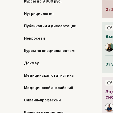
Курсы до 9 900 руб.
От
Нутрициология
Публикации и диссертации
9
Ам
Нейросети
Курсы по специальностям
Докмед
От
Медицинская статистика
7
Медицинский английский
Эн
си
Онлайн-профессии
Карьера в медицине