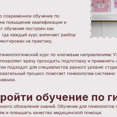
то современное обучение по
 на повышение квалификации и
т обучения построен как
 где каждый курс включает разбор
иентирован на практику.
гинекологический курс по ключевым направлениям: У
 позволяет врачу проходить подготовку и применять 
ии подходит для специалистов разного уровня: студ
овательный процесс помогает гинекологам системно
навыки.
ройти обучение по г
Написать в поддержку
Имя
ного обновления знаний. Обучение для гинекологов 
Email
ям и повышать качество медицинской помощи.