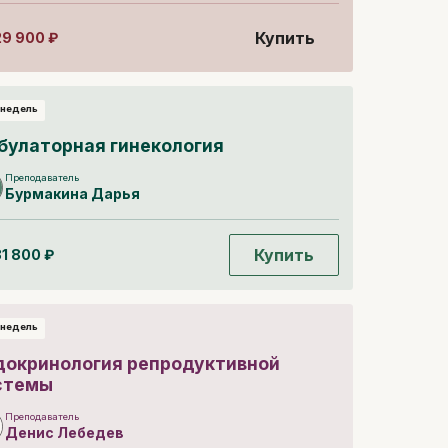
Купить
29 900
₽
 недель
булаторная гинекология
Преподаватель
Бурмакина
Дарья
Купить
31 800
₽
 недель
докринология репродуктивной
стемы
Преподаватель
Денис
Лебедев