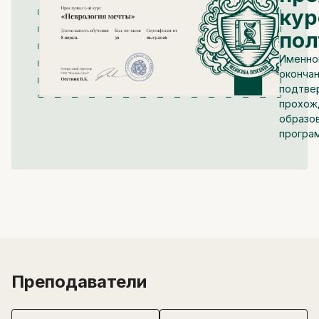
кур
пол
Именно
окончан
подтве
прохож
образо
програ
Преподаватели