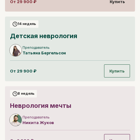
От
29 900
₽
Купить
14 недель
Детская неврология
Преподаватель
Татьяна
Бергельсон
От
29 900
₽
Купить
8 недель
Неврология мечты
Преподаватель
Никита
Жуков