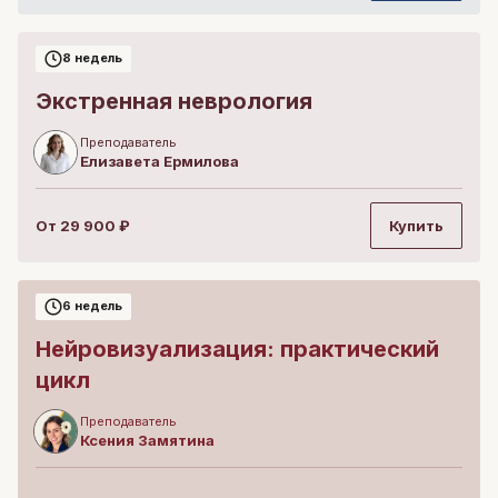
8 недель
Экстренная неврология
Преподаватель
Елизавета
Ермилова
От
29 900
₽
Купить
6 недель
Нейровизуализация: практический
цикл
Преподаватель
Ксения
Замятина