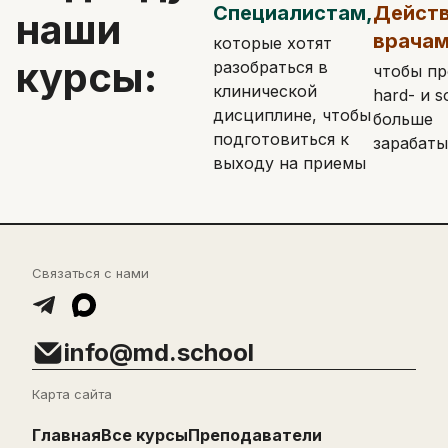
Специалистам,
Дейст
наши
врачам
которые хотят
курсы:
разобраться в
чтобы пр
клинической
hard- и so
дисциплине, чтобы
больше
подготовиться к
зарабаты
выходу на приемы
Связаться с нами
info@md.school
Карта сайта
Главная
Все курсы
Преподаватели