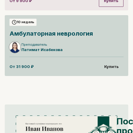
От
9 900
₽
Купить
10 недель
Амбулаторная неврология
Преподаватель
Патимат
Исабекова
От
31 900
₽
Купить
Пос
про