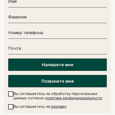
Имя
Фамилия
Номер телефона
Почта
Напишите мне
Написать в поддержку
Имя
Email
Позвоните мне
Отправить
Вы соглашаетесь на обработку персональных
минимум 10 символов
данных согласно
политике конфиденциальности
Отправить
Написать в Telegram-бот
Вы соглашаетесь на
рекламу