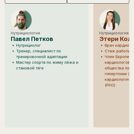
Нутрициология
Нутрициология
Павел Петков
Этери Кол
Нутрициолог
Врач кардиолог
Тренер, специалист по
Стаж работы 1
тренировочной адаптации
Член Европейс
Мастер спорта по жиму лёжа и
кардиологов (
становой тяге
общества по а
гипертонии (E
кардиологиче
(РКО)