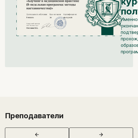
кур
пол
Именно
окончан
подтве
прохож
образо
програ
Преподаватели