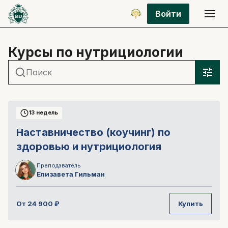
Войти
Курсы по нутрициологии
13 недель
Наставничество (коучинг) по
здоровью и нутрициология
Преподаватель
Елизавета
Гильман
От
24 900
₽
Купить