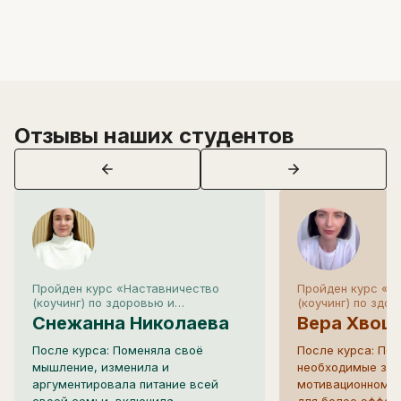
Отзывы наших студентов
Пройден курс «Наставничество
Пройден курс «Н
(коучинг) по здоровью и
(коучинг) по здор
нутрициология »
нутрициология »
Снежанна Николаева
Вера Хвощ
После курса: Поменяла своё
После курса: По
мышление, изменила и
необходимые зна
аргументировала питание всей
мотивационному 
своей семьи, включила
для более эффек