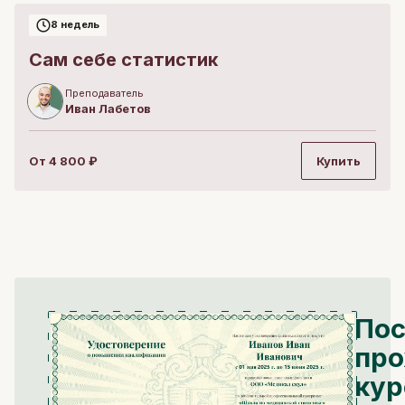
8 недель
Сам себе статистик
Преподаватель
Иван
Лабетов
От
4 800
₽
Купить
Пос
про
кур