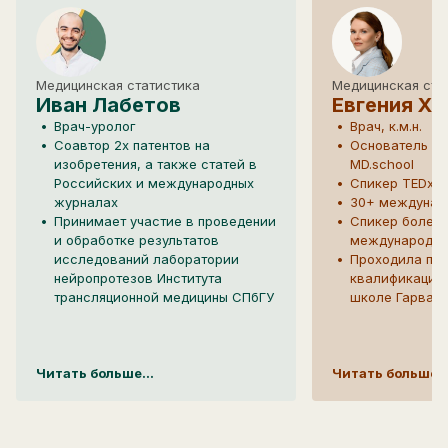
Медицинская статистика
Медицинская ста
Иван Лабетов
Евгения Ха
Врач-уролог
Врач, к.м.н.
Соавтор 2х патентов на
Основатель п
изобретения, а также статей в
MD.school
Российских и международных
Спикер TEDx
журналах
30+ междунар
Принимает участие в проведении
Спикер более 
и обработке результатов
международны
исследований лаборатории
Проходила по
нейропротезов Института
квалификации
трансляционной медицины СПбГУ
школе Гарвард
Владеет R - языком
Лауреат прем
программирования для
общества кли
статистической обработки
онкологии за 
Читать больше...
Успешно окончил курсы по
Читать больше..
образование
статистике и науке о данных от
Работала в ве
2GIS, Института биоинформатики
онкологическо
и университета Джона Хопкинса
институте онк