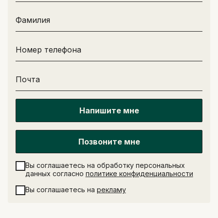
Фамилия
Номер телефона
Почта
Напишите мне
Написать в поддержку
Имя
Email
Позвоните мне
Отправить
Вы соглашаетесь на обработку персональных
данных согласно
политике конфиденциальности
минимум 10 символов
Отправить
Вы соглашаетесь на
рекламу
Написать в Telegram-бот