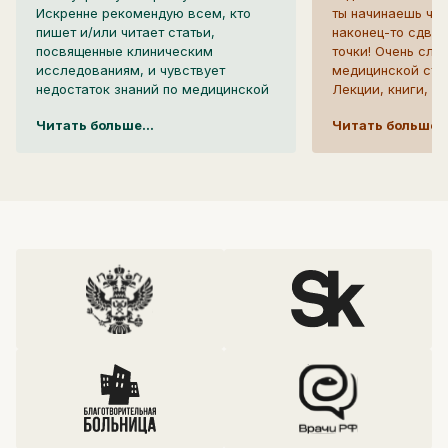
Искренне рекомендую всем, кто
ты начинаешь чув
пишет и/или читает статьи,
наконец-то сдви
посвященные клиническим
точки! Очень сло
исследованиям, и чувствует
медицинской ста
недостаток знаний по медицинской
Лекции, книги, п
статистике, пройти этот курс - в
которые пыталис
Читать больше...
Читать больше..
нём только полезная и доступно
разобраться с эт
изложенная информация, а на все
будто ходили вок
вопросы можно получить ответы в
помогали понять 
чате поддержки.
курсе получается
сути переходить к
прекрасно! Спас
авторам курса за
обратную связь! 
желание помочь
разобраться в эт
вопросах в наши
реалиях!