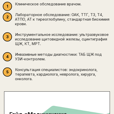
Клиническое обследование врачом.
Лабораторное обследование: ОАК, ТТГ, Т3, Т4,
АТПО, АТ к тиреоглобулину, стандартная биохимия
крови.
Написать в поддержку
Имя
Инструментальное исследование: ультразвуковое
Email
исследование щитовидной железы, сцинтиграфия
Зарегистрируйтесь
ПОЛУЧИТЕ БЕСПЛАТНЫЙ
ЩЖ, КТ, МРТ.
Перейти на страницу регистрации
минимум 10 символов
Инвазивные методы диагностики: ТАБ ЩЖ под
Отправить
УЗИ-контролем.
Написать в Telegram-бот
Консультация специалистов: эндокринолога,
терапевта, кардиолога, невролога, хирурга,
онколога.