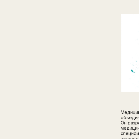
Медицин
объедин
Он разр
медицин
специфи
законод