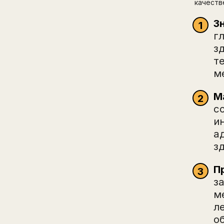
качеств
З
г
з
т
м
М
с
и
а
з
П
з
м
л
о