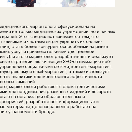
Перейти на страницу регистрации
минимум 10 символов
Отправить
Написать в Telegram-бот
медицинского маркетолога сфокусирована на
ении не только медицинских учреждений, но и личных
 врачей. Этот специалист занимается тем, что
т клиникам и частным лицам укрепить их онлайн-
твие, стать более конкурентоспособными на рынке
ских услуг и привлекательными для целевой
ии. Для этого маркетолог разрабатывает и реализует
сные стратегии, включающие SEO-оптимизацию веб-
 управление социальными сетями, контент-маркетинг,
тную рекламу и email-маркетинг, а также использует
енты аналитики для мониторинга эффективности
нговых кампаний.
ого, маркетологи работают с фармацевтическими
ями для продвижения различных изделий и лекарств.
огают в организации образовательных и
роприятий, разрабатывает информационные и
ые материалы, целенаправленно работает на
ние узнаваемости бренда.