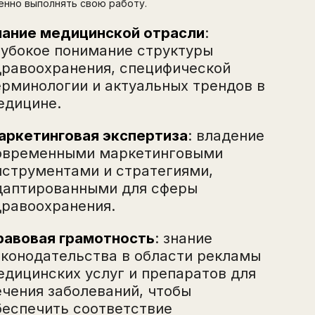
енно выполнять свою работу.
нание медицинской отрасли
:
лубокое понимание структуры
дравоохранения, специфической
ерминологии и актуальных трендов в
едицине.
аркетинговая экспертиза
: владение
овременными маркетинговыми
нструментами и стратегиями,
даптированными для сферы
дравоохранения.
равовая грамотность
: знание
аконодательства в области рекламы
едицинских услуг и препаратов для
ечения заболеваний, чтобы
беспечить соответствие