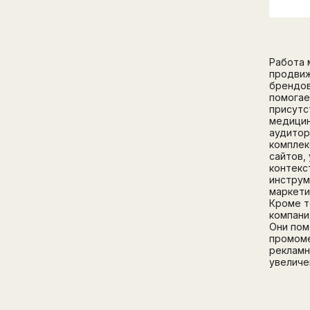
Работа 
продвиж
брендов
помогае
присутс
медицин
аудитор
комплек
сайтов,
контекс
инструм
маркети
Кроме т
компани
Они пом
промоме
рекламн
увеличе