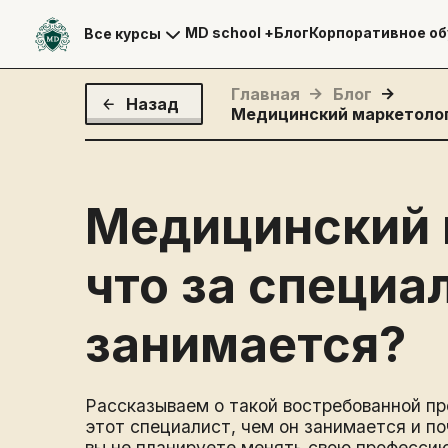
MD school +
Блог
Корпоративное об
Все курсы
Главная
Блог
Назад
Медицинский маркетолог:
Медицинский 
что за специа
занимается?
Рассказываем о такой востребованной пр
этот специалист, чем он занимается и по
вы не планируете менять свою профессию