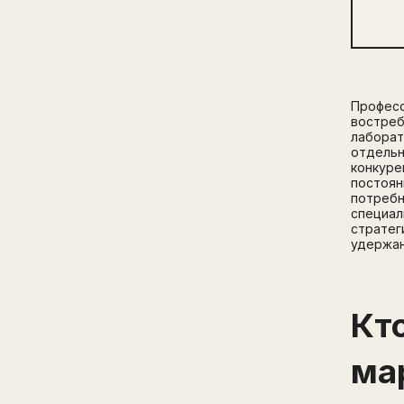
Професс
востреб
лаборат
отдельн
конкуре
постоян
потребн
специал
стратег
удержан
Кт
ма