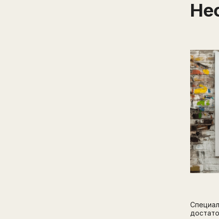
Не
Специал
достато