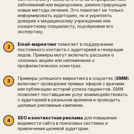
заболеваний или видеоролики, демонстрирующие
Отправить
новые методы лечения. Это помогает не только
Написать в Telegram-бот
информировать аудиторию, но и укреплять
доверие к медицинскому учреждению или
конкретному специалисту, подчёркивая его
экспертизу.
Email-маркетинг
помогает в поддержании
постоянного контакта с аудиторией и генерации
лидов. Примеры могут включать рассылки о
сезонных акциях или напоминания о
профилактических осмотрах.
Примеры успешного маркетинга в соцсетях (
SMM
)
включают проведение прямых эфиров с врачами
или публикацию историй успеха пациентов. SMM
позволяет поставщикам услуг взаимодействовать
с аудиторией в реальном времени и проводить
целевые рекламные кампании.
SEO и контекстная реклама
для повышения
видимости сайта в поисковых системах и
привлечения целевой аудитории.