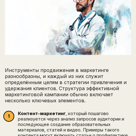
Инструменты продвижения в маркетинге
разнообразны, и каждый из них служит
определённым целям в стратегии привлечения и
удержания клиентов. Структура эффективной
маркетинговой кампании обычно включает
несколько ключевых элементов.
Написать в поддержку
Имя
Контент-маркетинг
, который пошагово
Email
реализуется через анализ запросов аудитории и
Зарегистрируйтесь
ПОЛУЧИТЕ БЕСПЛАТНЫЙ
последующее создание образовательных
материалов, статей и видео. Примеры такого
Перейти на страницу регистрации
контента могут включать статьи о профилактике
минимум 10 символов