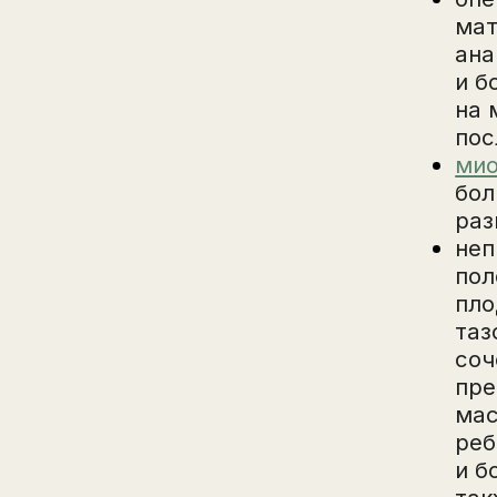
мат
ана
и б
на 
пос
мио
бол
раз
неп
пол
пло
таз
соч
пре
ма
реб
и б