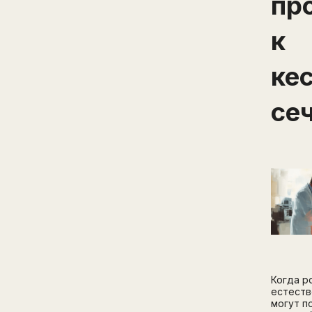
пр
к
ке
се
Когда р
естеств
могут п