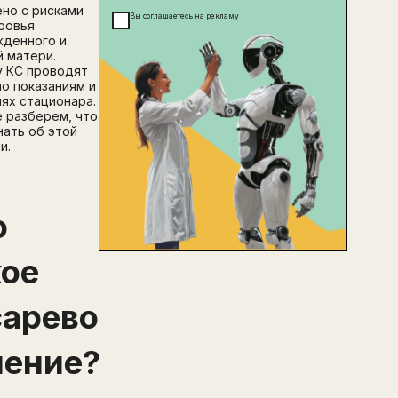
но с рисками
Вы соглашаетесь на
рекламу
ровья
денного и
 матери.
 КС проводят
по показаниям и
иях стационара.
е разберем, что
нать об этой
и.
о
кое
сарево
чение?