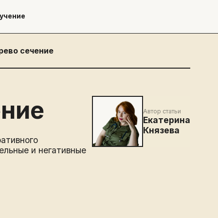
учение
рево сечение
ение
Автор статьи
Екатерина
Князева
ративного
ельные и негативные