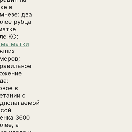
ке в
мнезе: два
олее рубца
матке
ле КС;
ма матки
ьших
меров;
равильное
ожение
да:
овое в
етании с
дполагаемой
ссой
енка 3600
олее, а