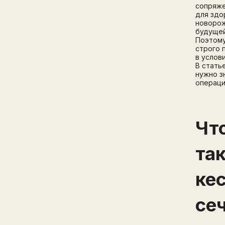
сопряже
для здо
новорож
будущей
Поэтому
строго 
в услов
В стать
нужно з
операци
Чт
та
ке
се