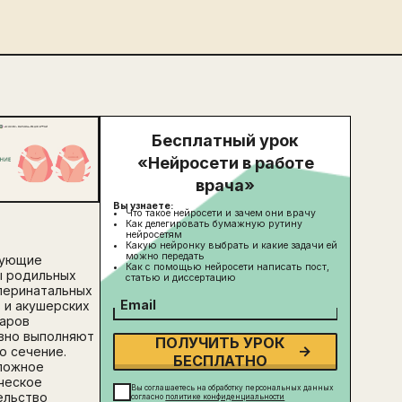
Бесплатный урок
«Нейросети в работе
врача»
Вы узнаете:
Что такое нейросети и зачем они врачу
Как делегировать бумажную рутину
нейросетям
Какую нейронку выбрать и какие задачи ей
можно передать
кующие
Как с помощью нейросети написать пост,
ы родильных
статью и диссертацию
перинатальных
Email
 и акушерских
аров
вно выполняют
ПОЛУЧИТЬ УРОК
о сечение.
БЕСПЛАТНО
ложное
ческое
Вы соглашаетесь на обработку персональных данных
ельство
согласно
политике конфиденциальности