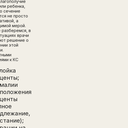
благополучие
или ребенка,
о сечение
тся не просто
ативой, а
имой мерой.
 разберемся, в
итуациях врачи
ют решение о
нии этой
и.
тными
иями к КС
лойка
центы;
малии
положения
центы
лное
длежание,
стание);
рации на