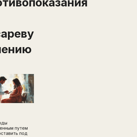
отивопоказания
Перейти на страницу регистрации
минимум 10 символов
Отправить
Написать в Telegram-бот
сареву
чению
оды
енным путем
оставить под