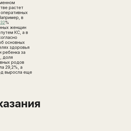
еменном
тве растет
 оперативных
Например, в
–32
%
нных женщин
путем КС, а в
согласно
об основных
елях здоровья
и ребенка за
д, доля
вных родов
ла 29,2%, а
од выросла еще
.
казания
Написать в поддержку
Имя
Email
Зарегистрируйтесь
ПОЛУЧИТЕ БЕСПЛАТНЫЙ