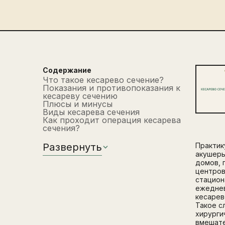
Содержание
Что такое кесарево сечение?
Показания и противопоказания к
кесареву сечению
Плюсы и минусы
Виды кесарева сечения
Как проходит операция кесарева
сечения?
Развернуть
Практи
акушер
домов, 
центров
стацион
ежедне
кесарев
Такое с
хирурги
вмешат