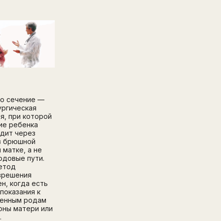
о сечение —
ургическая
я, при которой
ие ребенка
дит через
в брюшной
 матке, а не
одовые пути.
етод
зрешения
н, когда есть
показания к
венным родам
оны матери или
.