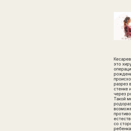
Кесарев
это хир
операци
рожден
происхо
разрез 
стенке и
через р
Такой м
родора
возможе
противо
естест
со стор
ребенка