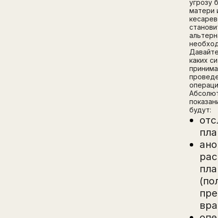
угрозу 
матери 
кесарев
станови
альтерн
необход
Давайте
каких с
принима
проведе
операци
Абсолю
показан
будут:
отс
пла
ано
рас
пла
(по
пре
вра
опе