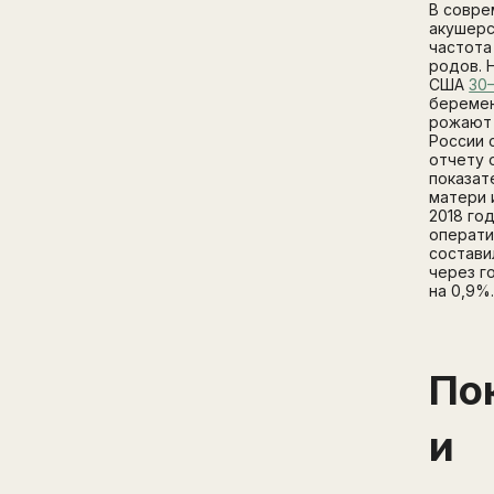
В совр
акушерс
частота
родов. 
США
30
береме
рожают 
России 
отчету 
показат
матери 
2018 го
операти
состави
через г
на 0,9%
По
и