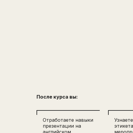
После курса вы:
Отработаете навыки
Узнает
презентации на
этикет
английском
меропр