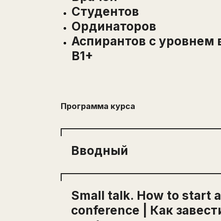
Cтудентов
Ординаторов
Аспирантов с уровнем
В1+
Программа курса
Вводный
Урок 1 Вводная лекция
Small talk. How to start 
Урок 2 Вводный урок
conference | Как завест