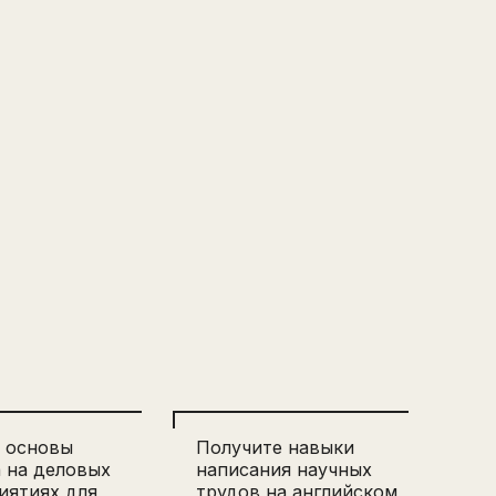
е основы
Получите навыки
а на деловых
написания научных
иятиях для
трудов на английском