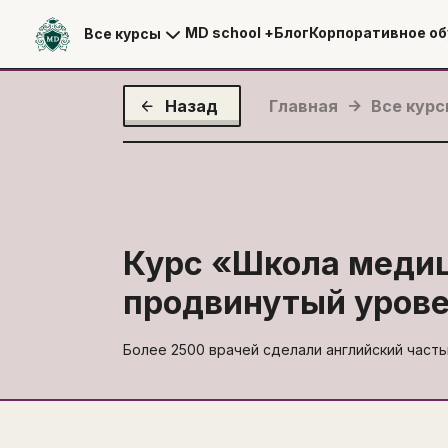
MD school +
Блог
Корпоративное об
Все курсы
Назад
Главная
Все кур
Курс «
Школа медиц
продвинутый уров
Более 2500 врачей сделали английский част