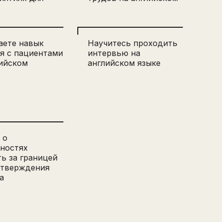
аете навык
Научитесь проходить
я с пациентами
интервью на
лийском
английском языке
 о
ностях
ь за границей
дтверждения
а