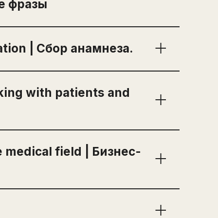
е фразы
ion at a conference |
енции- полезные фразы
ation | Сбор анамнеза.
р анамнеза.
sed to / Would. Get
king with patients and
atients and colleagues
 medical field | Бизнес-
eld | Бизнес-этикет для