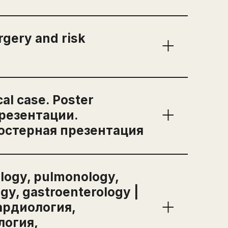
 / Infinitive. Phrasal
gery and risk
isk assessment
cal case. Poster
презентации.
остерная презентация
ster presentation |
й случай. Постерная
ology, pulmonology,
gy, gastroenterology |
ардиология,
логия,