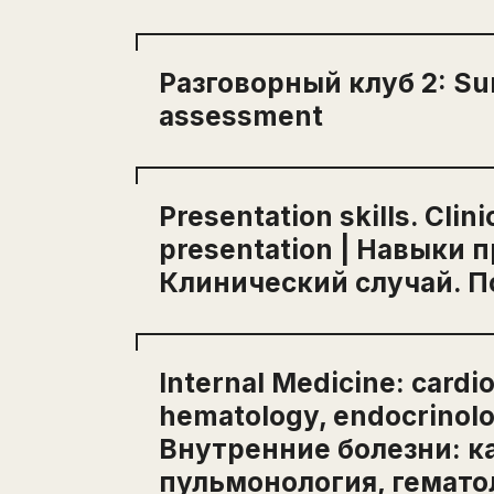
Surgery | Хирургия. Grammar: Gerund
verbs
Разговорный клуб 2: Sur
assessment
Разговорный клуб 2: Surgery and r
Presentation skills. Clini
presentation | Навыки 
Клинический случай. П
Presentation skills. Clinical case. Po
Навыки презентации. Клинически
Internal Medicine: cardi
презентация
hematology, endocrinolo
Внутренние болезни: к
пульмонология, гемато