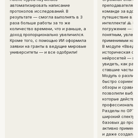
автоматизировать написание
преподавателям,
протоколов исследований. В
команде за вдох
результате — смогла выполнять в 3
путешествие в м
раза больше работы за то же
интеллекта! 🙏 Э
количество времени, что и раньше, а
погружение — ма
доход пропорционально увеличился.
понятным, увлека
Кроме того, с помощью ИИ оформила
применимым на п
заявки на гранты в ведущие мировые
В модуле «Введе
университеты — и все одобрили!
историческая сп
нейросетей — ин
увидеть, как раз
ставшие частью 
Модуль о различ
быстро сориентир
обзоры и сравне
позволили выбра
которые действит
профессиональны
Разделы по GPT-
широкий спектр 
базовых до продв
активно применя
и даже создала 