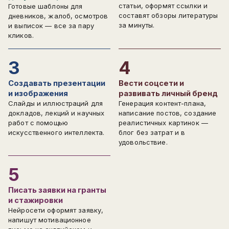
статьи, оформят ссылки и
Готовые шаблоны для
составят обзоры литературы
дневников, жалоб, осмотров
за минуты.
и выписок — все за пару
кликов.
3
4
Создавать презентации
Вести соцсети и
и изображения
развивать личный бренд
Слайды и иллюстраций для
Генерация контент-плана,
докладов, лекций и научных
написание постов, создание
работ с помощью
реалистичных картинок —
искусственного интеллекта.
блог без затрат и в
удовольствие.
5
Писать заявки на гранты
и стажировки
Нейросети оформят заявку,
напишут мотивационное