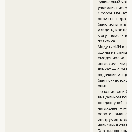
кулинарный чат, 
удовольствием и
Особое впечатле
ассистент врача
было испытать ег
увидеть, как под
могут помочь в 
практике.
Модуль «ИИ в ро
одним из самых я
смоделировала и
англоязычным ра
языках — с резю
задачами и оцен
был по-настояще
опыт.
Понравился и бло
визуальном конт
создаю учебные 
нагляднее. А мод
работе помог ос
инструменты для
написания статей
Благодарю коман