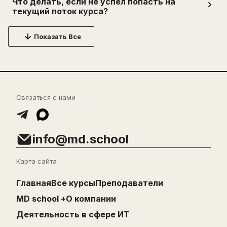
Что делать, если не успел попасть на
текущий поток курса?
Какие варианты оплаты есть?
Показать Все
Можно ли получить налоговый вычет?
Связаться с нами
Что делать, если не пришла ссылка на
оплату?
info@md.school
Можно ли изменить мой тариф?
Карта сайта
Можно ли вернуть деньги, если курс не
Главная
Все курсы
Преподаватели
подошёл?
MD school +
О компании
Деятельность в сфере ИТ