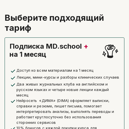
Выберите подходящий
тариф
Подписка MD.school
+
Написать в поддержку
Имя
на 1 месяц
Email
Доступ ко всем материалам на 1 месяц
Лекции, мини-курсы и разборы клинических случаев
минимум 10 символов
Два живых журнальных клуба на английском и
Отправить
русском языках и четыре новые лекции каждый
Написать в Telegram-бот
месяц
Нейросеть «ДИМА» (DIMA) оформляет выписки,
справки и резюме, пишет письма, помогает
интерпретировать анализы, выполнять переводы и
работает круглосуточно без использования
сторонних сервисов
10% бонусов с каждой покупки курса для