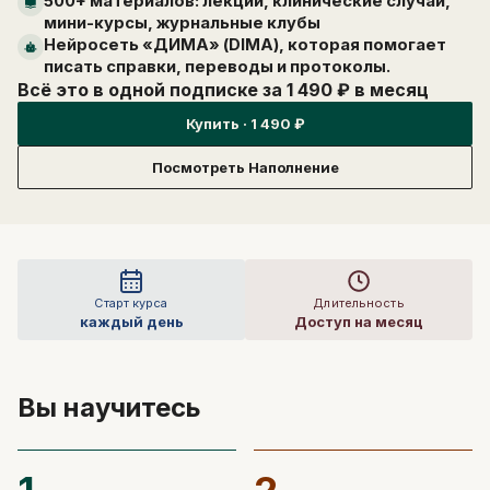
500+ материалов: лекции, клинические случаи,
Отправить
мини-курсы, журнальные клубы
Нейросеть «ДИМА» (DIMA), которая помогает
писать справки, переводы и протоколы.
Всё
это
в одной
подписке
за 1 490 ₽
в месяц
Купить · 1 490 ₽
Посмотреть Наполнение
Старт курса
Длительность
каждый день
Доступ на месяц
Вы научитесь