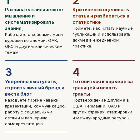
1
2
Развивать клиническое
Критически оценивать
мышление и
статьи и разбираться в
систематизировать
статистике
знания,
Поймёте, как читать научные
публикации и использовать
Работайте с кейсами, мини-
докмед в ежедневной
курсами по анемии, ОАК,
практике.
ОКС и другим клиническим
темам.
3
4
Уверенно выступать,
Готовиться к карьере за
строить личный бренд и
границей и искать
вести блог
гранты
Разовьете гибкие навыки:
Подтверждение диплома в
презентации, коммуникацию,
США, Германии, ОАЭ и
работу с социальными
других странах, стажировки
сетями и карьерную
и международные ресурсы.
самопрезентацию.