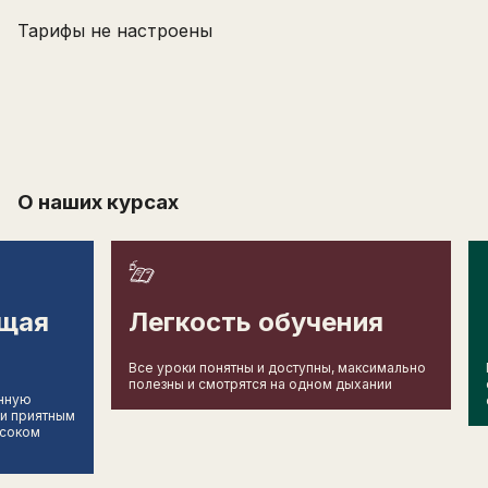
Тарифы не настроены
О наших курсах
щая
Легкость обучения
Все уроки понятны и доступны, максимально
полезны и смотрятся на одном дыхании
енную
 и приятным
Оставьте заявку на курс «
Карьерные
ысоком
направления в медицине
» и получите самые
выгодные условия.
После отправки заявки с вами свяжется
менеджер с 9:00 до 21:00 по мск.
Имя
Написать в поддержку