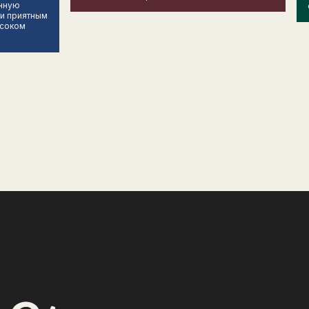
енную
 и приятным
ысоком