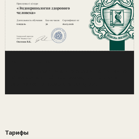
Ваш сертификат
При успешной сдаче итоговой аттестации по
образовательной программе, вы получите
сертификат о прохождении курса.
Оставьте заявку на курс «
Эндокринология
здорового человека
» и получите самые
выгодные условия.
После отправки заявки с вами свяжется
менеджер с 9:00 до 21:00 по мск.
Тарифы
Имя
Написать в поддержку