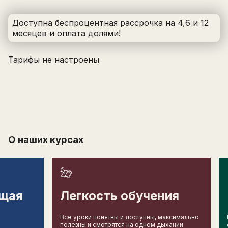
Имя
Фамилия
Доступна беспроцентная рассрочка на 4,6 и 12
Email
Электронная почта
месяцев
и оплата долями
!
Телефон
Отправить
Telegram
Тарифы не настроены
минимум 10 символов
Специализация
Отправить
Написать в Telegram-бот
даю
согласие
на обработку
персональных данных в соответствии с
политикой
даю согласие на
рекламную рассылку
Отправить
О наших курсах
щая
Легкость обучения
Все уроки понятны и доступны, максимально
полезны и смотрятся на одном дыхании