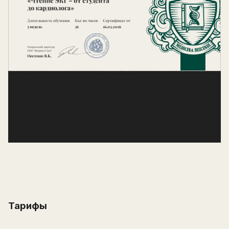
Ваш сертификат
При успешной сдаче итоговой аттестации по
образовательной программе, вы получите
сертификат о прохождении курса.
Оставьте заявку на курс «
Чтение ЭКГ – от
студента до кардиолога
» и получите самые
Тарифы
выгодные условия.
После отправки заявки с вами свяжется
менеджер с 9:00 до 21:00 по мск.
Имя
Написать в поддержку