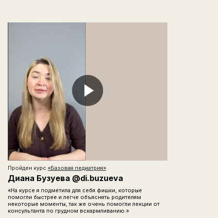
современную неврологию и приобретете новые
компетенции
Доступные цены.
Мы предлагаем разные тарифы.
Оплатить обучение можно полностью или в
рассрочку
Пройден курс
«
Базовая педиатрия
»
Диана Бузуева @di.buzueva
«На курсе я подметила для себя фишки, которые
помогли быстрее и легче объяснять родителям
некоторые моменты, так же очень помогли лекции от
консультанта по грудном вскармливанию.»