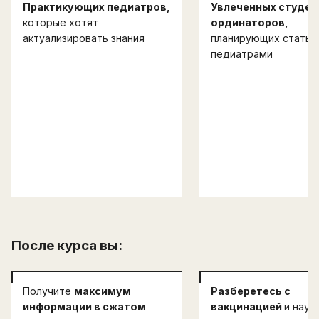
Практикующих педиатров,
Увлеченных студен
которые хотят
ординаторов,
актуализировать знания
планирующих стать
педиатрами
После курса вы:
Получите
максимум
Разберетесь с
информации в сжатом
вакцинацией
и науч