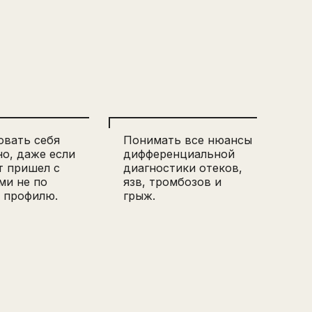
овать себя
Понимать все нюансы
о, даже если
дифференциальной
т пришел с
диагностики отеков,
ми не по
язв, тромбозов и
 профилю.
грыж.