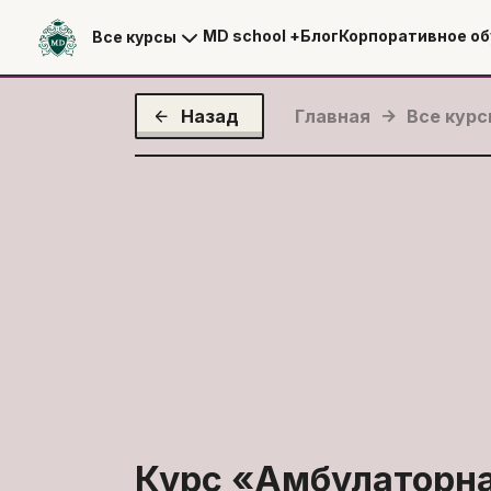
MD school +
Блог
Корпоративное об
Все курсы
Назад
Главная
Все кур
Курс «
Амбулаторн