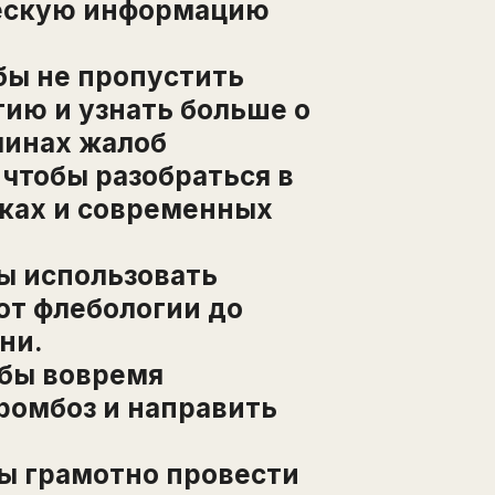
ескую информацию
бы не пропустить
ию и узнать больше о
чинах жалоб
чтобы разобраться в
еках и современных
ы использовать
от флебологии до
ни.
обы вовремя
ромбоз и направить
Написать в поддержку
Оставьте заявку на курс «
Амбулаторная хирургия
» и получите самые выгодные условия.
После отправки заявки с вами свяжется менеджер с 9:00 до 21:00 по мск.
Имя
Имя
Фамилия
Email
ы грамотно провести
Электронная почта
Телефон