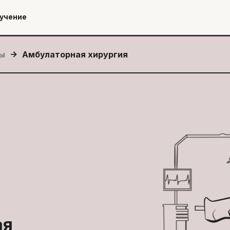
учение
сы
Амбулаторная хирургия
ая