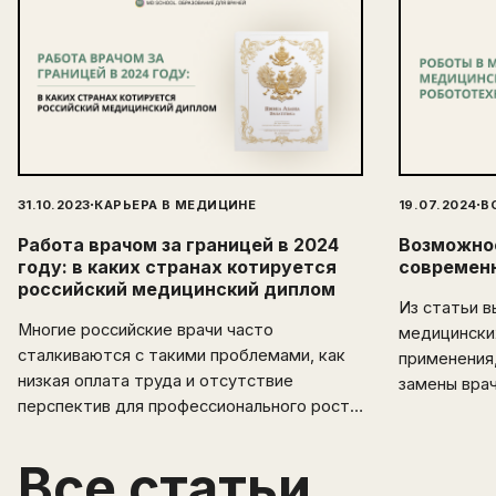
·
·
31.10.2023
КАРЬЕРА В МЕДИЦИНЕ
19.07.2024
В
Работа врачом за границей в 2024
Возможнос
году: в каких странах котируется
современ
российский медицинский диплом
Из статьи в
Многие российские врачи часто
медицински
сталкиваются с такими проблемами, как
применения,
низкая оплата труда и отсутствие
замены вра
перспектив для профессионального роста.
Эмиграция открывает перед
медицинскими специалистами новые
Все статьи
горизонты и возможности. В этой статье