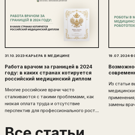
·
·
31.10.2023
КАРЬЕРА В МЕДИЦИНЕ
19.07.2024
В
Работа врачом за границей в 2024
Возможнос
году: в каких странах котируется
современ
российский медицинский диплом
Из статьи в
Многие российские врачи часто
медицински
сталкиваются с такими проблемами, как
применения,
низкая оплата труда и отсутствие
замены вра
перспектив для профессионального роста.
Эмиграция открывает перед
медицинскими специалистами новые
Все статьи
горизонты и возможности. В этой статье