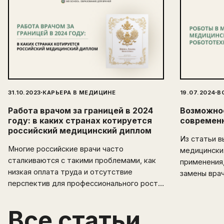
·
·
31.10.2023
КАРЬЕРА В МЕДИЦИНЕ
19.07.2024
В
Работа врачом за границей в 2024
Возможнос
году: в каких странах котируется
современ
российский медицинский диплом
Из статьи в
Многие российские врачи часто
медицински
сталкиваются с такими проблемами, как
применения,
низкая оплата труда и отсутствие
замены вра
перспектив для профессионального роста.
Эмиграция открывает перед
медицинскими специалистами новые
Все статьи
горизонты и возможности. В этой статье