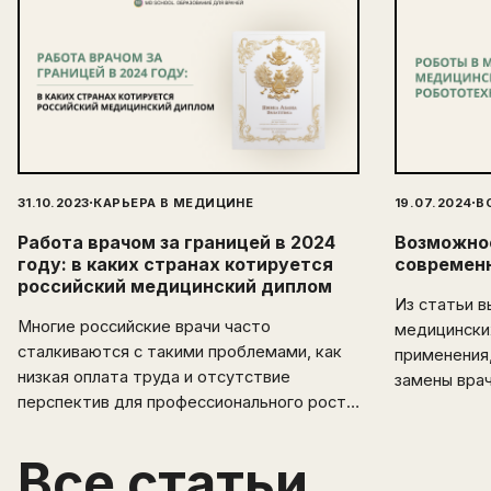
·
·
31.10.2023
КАРЬЕРА В МЕДИЦИНЕ
19.07.2024
В
Работа врачом за границей в 2024
Возможнос
году: в каких странах котируется
современ
российский медицинский диплом
Из статьи в
Многие российские врачи часто
медицински
сталкиваются с такими проблемами, как
применения,
низкая оплата труда и отсутствие
замены вра
перспектив для профессионального роста.
Эмиграция открывает перед
медицинскими специалистами новые
Все статьи
горизонты и возможности. В этой статье