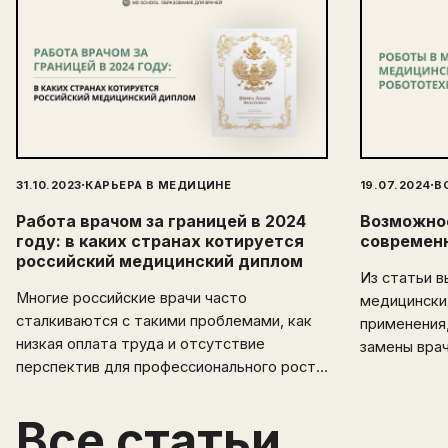
·
·
31.10.2023
КАРЬЕРА В МЕДИЦИНЕ
19.07.2024
В
Работа врачом за границей в 2024
Возможнос
году: в каких странах котируется
современ
российский медицинский диплом
Из статьи в
Многие российские врачи часто
медицински
сталкиваются с такими проблемами, как
применения,
низкая оплата труда и отсутствие
замены вра
перспектив для профессионального роста.
Эмиграция открывает перед
медицинскими специалистами новые
Все статьи
горизонты и возможности. В этой статье