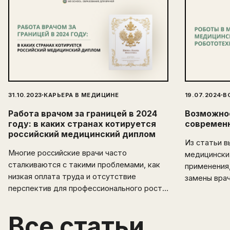
·
·
31.10.2023
КАРЬЕРА В МЕДИЦИНЕ
19.07.2024
В
Работа врачом за границей в 2024
Возможнос
году: в каких странах котируется
современ
российский медицинский диплом
Из статьи в
Многие российские врачи часто
медицински
сталкиваются с такими проблемами, как
применения,
низкая оплата труда и отсутствие
замены вра
перспектив для профессионального роста.
Эмиграция открывает перед
медицинскими специалистами новые
Все статьи
горизонты и возможности. В этой статье