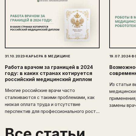
·
·
31.10.2023
КАРЬЕРА В МЕДИЦИНЕ
19.07.2024
В
Работа врачом за границей в 2024
Возможнос
году: в каких странах котируется
современ
российский медицинский диплом
Из статьи в
Многие российские врачи часто
медицински
сталкиваются с такими проблемами, как
применения,
низкая оплата труда и отсутствие
замены вра
перспектив для профессионального роста.
Эмиграция открывает перед
медицинскими специалистами новые
Все статьи
горизонты и возможности. В этой статье