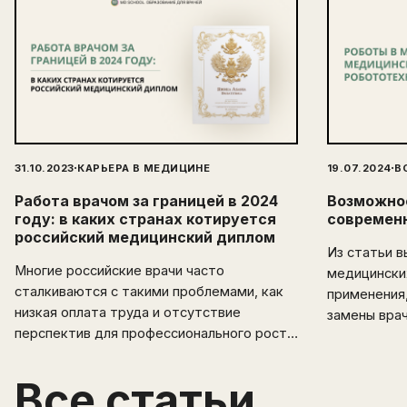
·
·
31.10.2023
КАРЬЕРА В МЕДИЦИНЕ
19.07.2024
В
Работа врачом за границей в 2024
Возможнос
году: в каких странах котируется
современ
российский медицинский диплом
Из статьи в
Многие российские врачи часто
медицински
сталкиваются с такими проблемами, как
применения,
низкая оплата труда и отсутствие
замены вра
перспектив для профессионального роста.
Эмиграция открывает перед
медицинскими специалистами новые
Все статьи
горизонты и возможности. В этой статье