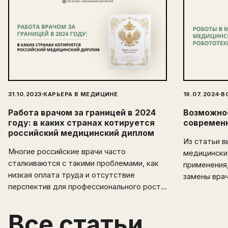
·
·
31.10.2023
КАРЬЕРА В МЕДИЦИНЕ
19.07.2024
В
Работа врачом за границей в 2024
Возможнос
году: в каких странах котируется
современ
российский медицинский диплом
Из статьи в
Многие российские врачи часто
медицински
сталкиваются с такими проблемами, как
применения,
низкая оплата труда и отсутствие
замены вра
перспектив для профессионального роста.
Эмиграция открывает перед
медицинскими специалистами новые
Все статьи
горизонты и возможности. В этой статье