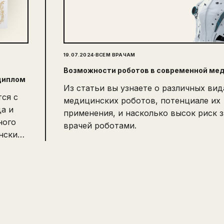
·
19.07.2024
ВСЕМ ВРАЧАМ
Возможности роботов в современной ме
диплом
Из статьи вы узнаете о различных вид
ся с
медицинских роботов, потенциале их
да и
применения, и насколько высок риск 
ного
врачей роботами.
инскими
ости.
раммы
ой
ь при