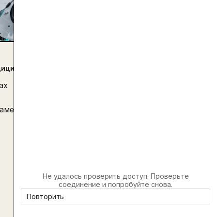
·
27.10.2023
ОНЛАЙН-ПРОФЕССИИ
дицине
Как врачу можно зарабатывать онла
удаленно?
ах
Труд медицинских специалистов 
несправедливо низко оплачивает
замены
дежурства и переработки станов
неотъемлемой частью жизни, и к
выгорание. Но есть выход! В ста
расскажем, как можно, работая 
комфорте своей квартиры, получа
Не удалось проверить доступ. Проверьте
даже больший гонорар, чем на н
соединение и попробуйте снова.
Повторить