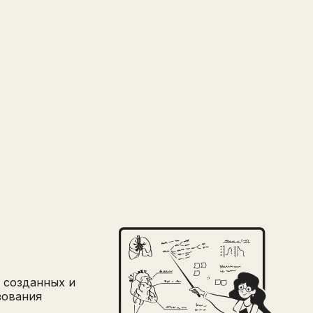
Написать в поддержку
Имя
Email
минимум 10 символов
Отправить
Написать в Telegram-бот
 созданных и
зования