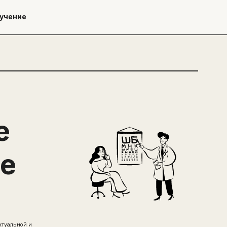
учение
е
ге
ктуальной и