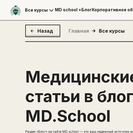
MD school +
Блог
Корпоративное об
Все курсы
Назад
Главная
Все курсы
Медицински
статьи в бло
MD.School
Раздел «Блог» на сайте MD.school — это ваш надежный источник а