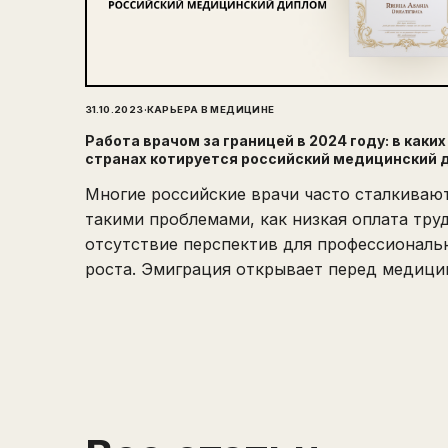
·
31.10.2023
КАРЬЕРА В МЕДИЦИНЕ
Работа врачом за границей в 2024 году: в каких
странах котируется российский медицинский 
Многие российские врачи часто сталкивают
такими проблемами, как низкая оплата тру
отсутствие перспектив для профессиональ
роста. Эмиграция открывает перед медиц
специалистами новые горизонты и возможн
В этой статье мы рассмотрим, какие прог
миграции существуют, как подтвердить св
диплом и какие факторы следует учитыват
принятии решения о работе за рубежом