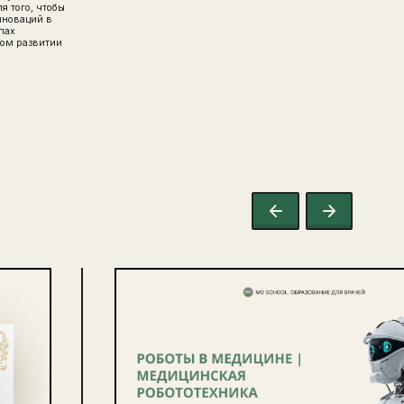
я того, чтобы
нноваций в
пах
ном развитии