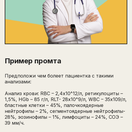
Пример промта
Предположи чем болеет пациентка с такими
анализами:
Анализ крови: RBC – 2,4х10^12/л, ретикулоциты –
1,5%, HGb – 85 г/л, RLT- 28х10^9/л, WBC – 35х109/л,
бластные клетки – 45%, палочкоядерные
нейтрофилы – 2%, сегментоядерные нейтрофилы-
28%, эозинофилы – 1%, лимфоциты – 24%, СОЭ –
39 мм/ч.