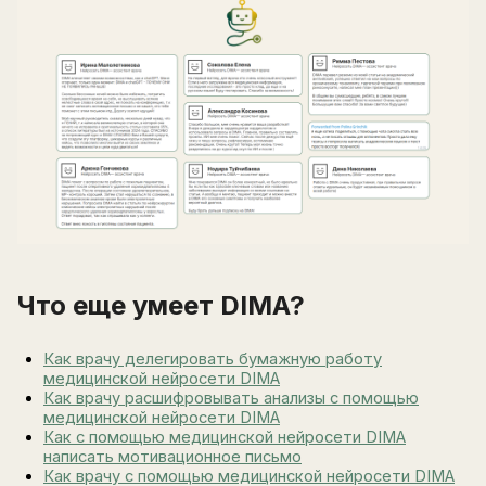
Написать в поддержку
Имя
Email
Зарегистрируйтесь
ПОЛУЧИТЕ БЕСПЛАТНЫЙ
Перейти на страницу регистрации
минимум 10 символов
Отправить
Написать в Telegram-бот
Что еще умеет DIMA?
Как врачу делегировать бумажную работу
медицинской нейросети DIMA
Как врачу расшифровывать анализы с помощью
медицинской нейросети DIMA
Как с помощью медицинской нейросети DIMA
написать мотивационное письмо
Как врачу с помощью медицинской нейросети DIMA