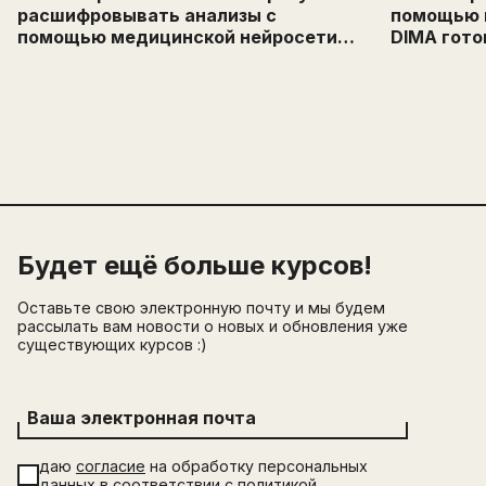
расшифровывать анализы с
помощью 
помощью медицинской нейросети
DIMA гото
DIMA
пациенто
Будет ещё больше курсов!
Оставьте свою электронную почту и мы будем
рассылать вам новости о новых и обновления уже
существующих курсов :)
Ваша электронная почта
даю
согласие
на обработку персональных
данных в соответствии с
политикой