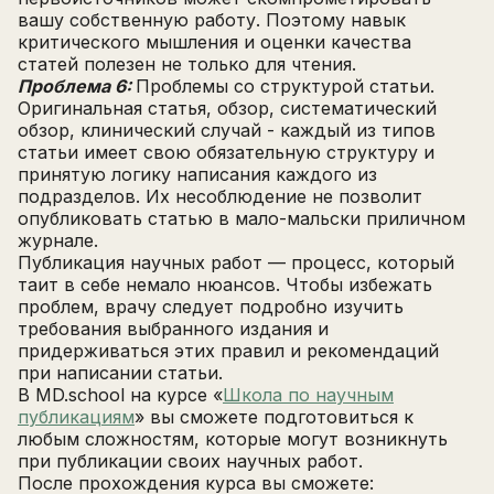
вашу собственную работу. Поэтому навык
критического мышления и оценки качества
статей полезен не только для чтения.
Проблема 6:
Проблемы со структурой статьи.
Оригинальная статья, обзор, систематический
обзор, клинический случай - каждый из типов
статьи имеет свою обязательную структуру и
принятую логику написания каждого из
подразделов. Их несоблюдение не позволит
Написать в поддержку
опубликовать статью в мало-мальски приличном
Имя
журнале.
Email
Публикация научных работ — процесс, который
Зарегистрируйтесь
ПОЛУЧИТЕ БЕСПЛАТНЫЙ
таит в себе немало нюансов. Чтобы избежать
проблем, врачу следует подробно изучить
Перейти на страницу регистрации
требования выбранного издания и
минимум 10 символов
Отправить
придерживаться этих правил и рекомендаций
Написать в Telegram-бот
при написании статьи.
В MD.school на курсе «
Школа по научным
публикациям
» вы сможете подготовиться к
любым сложностям, которые могут возникнуть
при публикации своих научных работ.
После прохождения курса вы сможете: