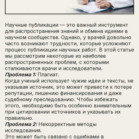
Научные публикации — это важный инструмент
для распространения знаний и обмена идеями в
научном сообществе. Однако, у врачей довольно
часто возникают трудности, которые усложняют
процесс публикации научных работ. В этой статье
мы рассмотрим некоторые из наиболее
распространенных проблем, с которыми
сталкиваются врачи и исследователи.
Проблема 1:
Плагиат.
Когда ученый использует чужие идеи и тексты, не
указывая источник, это может привести к потере
репутации, лишению финансирования и даже
судебному преследованию. Чтобы избежать
этого, необходимо быть особенно внимательным
при цитировании источников и указывать их
правильно.
Проблема 2:
Некорректные методы
исследования.
Это может быть связано с ошибками в