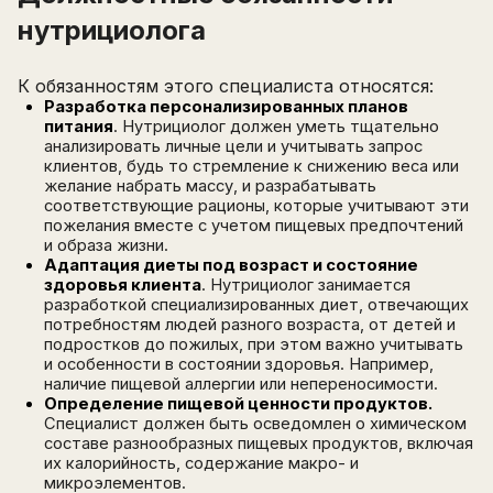
нутрициолога
К обязанностям этого специалиста относятся:
Разработка персонализированных планов
питания
. Нутрициолог должен уметь тщательно
анализировать личные цели и учитывать запрос
клиентов, будь то стремление к снижению веса или
желание набрать массу, и разрабатывать
соответствующие рационы, которые учитывают эти
пожелания вместе с учетом пищевых предпочтений
и образа жизни.
Адаптация диеты под возраст и состояние
Написать в поддержку
здоровья клиента
. Нутрициолог занимается
Имя
разработкой специализированных диет, отвечающих
Email
потребностям людей разного возраста, от детей и
Зарегистрируйтесь
подростков до пожилых, при этом важно учитывать
ПОЛУЧИТЕ БЕСПЛАТНЫЙ
и особенности в состоянии здоровья. Например,
наличие пищевой аллергии или непереносимости.
Перейти на страницу регистрации
минимум 10 символов
Определение пищевой ценности продуктов.
Отправить
Специалист должен быть осведомлен о химическом
Написать в Telegram-бот
составе разнообразных пищевых продуктов, включая
их калорийность, содержание макро- и
микроэлементов.