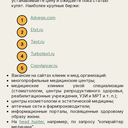
устанавливаете цену и ожидаете пока статью
купят.
Наиболее крупные биржи:
Advego.com
Etxt.ru
Text.ru
Turbotext.ru
Copylancer.ru
Вакансии на сайтах клиник и мед.организаций:
многопрофильные медицинские центры;
медицинские клиники узкой специализации
(стоматологии, центры репродуктивного здоровья,
реабилитационные учреждения, УЗИ и МРТ и т. п.);
центры косметологии и эстетической медицины;
аптечные сети и фармпроизводители;
информационные порталы, посвященные здоровому
образу жизни.
На
head hunter
, например, по запросу “копирайтер
медицина”.