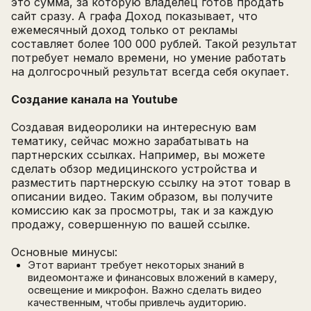
это сумма, за которую владелец готов продать
сайт сразу. А графа Доход показывает, что
ежемесячный доход только от рекламы
Написать в поддержку
составляет более 100 000 рублей. Такой результат
Имя
потребует немало времени, но умение работать
Email
на долгосрочный результат всегда себя окупает.
Зарегистрируйтесь
ПОЛУЧИТЕ БЕСПЛАТНЫЙ
Создание канала на Youtube
Перейти на страницу регистрации
минимум 10 символов
Отправить
Создавая видеоролики на интересную вам
Написать в Telegram-бот
тематику, сейчас можно зарабатывать на
партнерских ссылках. Например, вы можете
сделать обзор медицинского устройства и
разместить партнерскую ссылку на этот товар в
описании видео. Таким образом, вы получите
комиссию как за просмотры, так и за каждую
продажу, совершенную по вашей ссылке.
Основные минусы:
Этот вариант требует некоторых знаний в
видеомонтаже и финансовых вложений в камеру,
освещение и микрофон. Важно сделать видео
качественным, чтобы привлечь аудиторию.