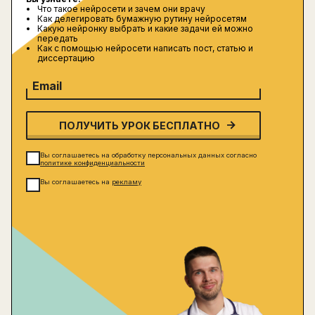
Что такое нейросети и зачем они врачу
Написать в поддержку
Как делегировать бумажную рутину нейросетям
Имя
Какую нейронку выбрать и какие задачи ей можно
передать
Email
Как с помощью нейросети написать пост, статью и
Зарегистрируйтесь
диссертацию
ПОЛУЧИТЕ БЕСПЛАТНЫЙ
Email
Перейти на страницу регистрации
минимум 10 символов
Отправить
Написать в Telegram-бот
ПОЛУЧИТЬ УРОК БЕСПЛАТНО
Вы соглашаетесь на обработку персональных данных согласно
политике конфиденциальности
Вы соглашаетесь на
рекламу