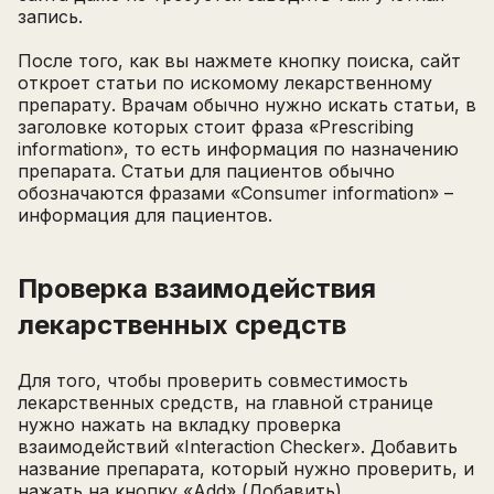
минимум 10 символов
запись.
Отправить
Написать в Telegram-бот
После того, как вы нажмете кнопку поиска, сайт
откроет статьи по искомому лекарственному
препарату. Врачам обычно нужно искать статьи, в
заголовке которых стоит фраза «Prescribing
information», то есть информация по назначению
препарата. Статьи для пациентов обычно
обозначаются фразами «Consumer information» –
информация для пациентов.
Проверка взаимодействия
лекарственных средств
Для того, чтобы проверить совместимость
лекарственных средств, на главной странице
нужно нажать на вкладку проверка
взаимодействий «Interaction Checker». Добавить
название препарата, который нужно проверить, и
нажать на кнопку «Add» (Добавить).