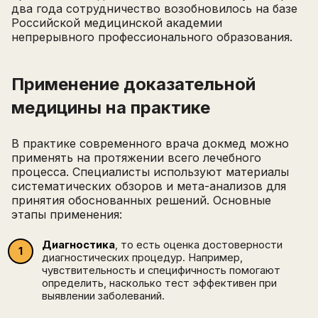
два года сотрудничество возобновилось на базе
Российской медицинской академии
непрерывного профессионального образования.
Написать в поддержку
Применение доказательной
Имя
медицины на практике
Email
Зарегистрируйтесь
ПОЛУЧИТЕ БЕСПЛАТНЫЙ
В практике современного врача докмед можно
применять на протяжении всего лечебного
Перейти на страницу регистрации
минимум 10 символов
процесса. Специалисты используют материалы
Отправить
систематических обзоров и мета-анализов для
Написать в Telegram-бот
принятия обоснованных решений. Основные
этапы применения:
Диагностика
, то есть оценка достоверности
диагностических процедур. Например,
чувствительность и специфичность помогают
определить, насколько тест эффективен при
выявлении заболеваний.