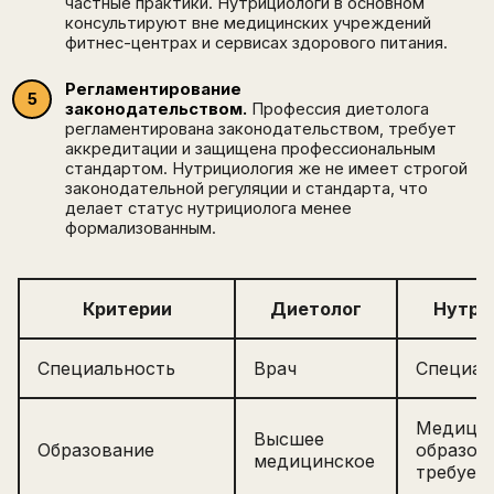
частные практики. Нутрициологи в основном
консультируют вне медицинских учреждений
фитнес-центрах и сервисах здорового питания.
Регламентирование
законодательством.
Профессия диетолога
регламентирована законодательством, требует
аккредитации и защищена профессиональным
стандартом. Нутрициология же не имеет строгой
законодательной регуляции и стандарта, что
делает статус нутрициолога менее
формализованным.
Критерии
Диетолог
Нутри
Специальность
Врач
Специал
Медици
Высшее
Образование
образов
медицинское
требует
Написать в поддержку