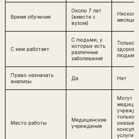
Имя
Email
Около 7 лет
Несколь
Зарегистрируйтесь
Время обучения
(вместе с
ПОЛУЧИТЕ БЕСПЛАТНЫЙ
месяцев
вузом)
Перейти на страницу регистрации
минимум 10 символов
Отправить
С людьми, у
Только 
Написать в Telegram-бот
которых есть
С кем работает
здоров
различные
людьми
заболевания
Право назначать
Да
Нет
анализы
Могут б
медицин
учрежде
только
Медицинские
Место работы
оказыв
учреждения
консуль
услуги 