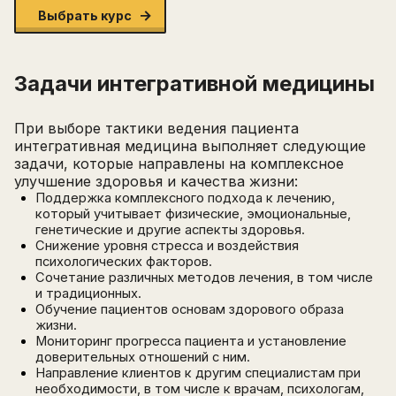
Выбрать курс
Задачи интегративной медицины
Написать в поддержку
Имя
Email
При выборе тактики ведения пациента
Зарегистрируйтесь
интегративная медицина выполняет следующие
ПОЛУЧИТЕ БЕСПЛАТНЫЙ
задачи, которые направлены на комплексное
улучшение здоровья и качества жизни:
Перейти на страницу регистрации
минимум 10 символов
Поддержка комплексного подхода к лечению,
Отправить
который учитывает физические, эмоциональные,
Написать в Telegram-бот
генетические и другие аспекты здоровья.
Снижение уровня стресса и воздействия
психологических факторов.
Сочетание различных методов лечения, в том числе
и традиционных.
Обучение пациентов основам здорового образа
жизни.
Мониторинг прогресса пациента и установление
доверительных отношений с ним.
Направление клиентов к другим специалистам при
необходимости, в том числе к врачам, психологам,