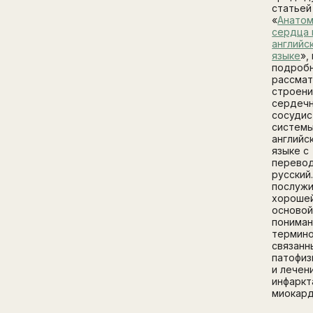
статьей
«
Анато
сердца 
английс
языке
»,
подроб
рассмат
строен
сердеч
сосудис
системы
английс
языке с
перево
русский
послуж
хороше
основой
пониман
термино
связанн
патофиз
и лечен
инфаркт
миокард