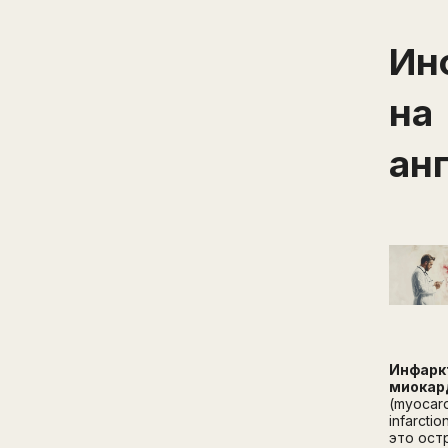
Ин
на
ан
Инфарк
миокар
(myocard
infarcti
это ост