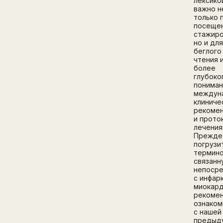
лексико
важно н
только 
посеще
стажиро
но и дл
беглого
чтения 
более
глубоко
пониман
междун
клиниче
рекоме
и прото
лечения
Прежде
погрузи
термино
связанн
непоср
с инфар
миокард
рекоме
ознаком
с нашей
предыд