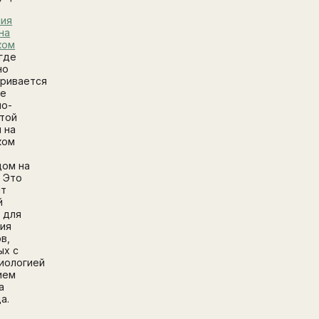
мия
на
ком
 где
но
ривается
ие
но-
той
 на
ком
дом на
. Это
ит
й
 для
ия
в,
ых с
иологией
ием
а
а.