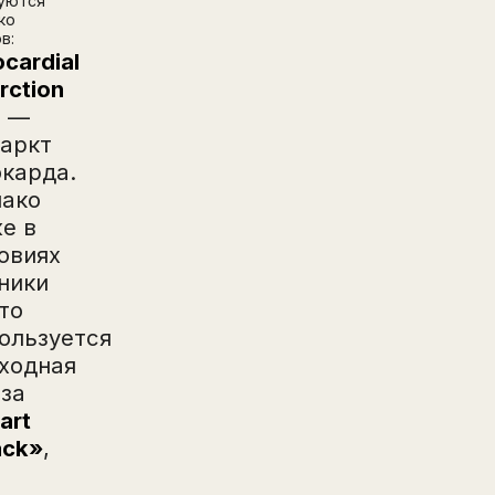
уются
ко
в:
cardial
arction
)
—
аркт
карда.
ако
е в
овиях
ники
то
ользуется
ходная
за
art
ack»
,