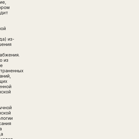
ие,
Перейти на страницу регистрации
ором
минимум 10 символов
одит
Отправить
Написать в Telegram-бот
ной
да) из-
шения
абжения.
о из
ее
страненных
аний,
щих
енной
нской
.
ычной
нской
логии
сания
а
да