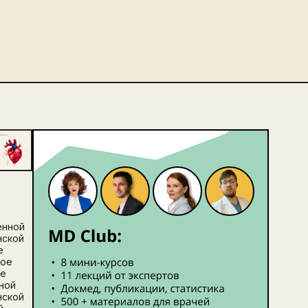
енной
нской
е
ное
ие
ной
нской