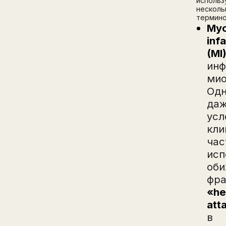
использ
несколь
термино
Myo
inf
(MI
инф
мио
Одн
даж
усл
кли
час
исп
оби
фра
«he
att
в