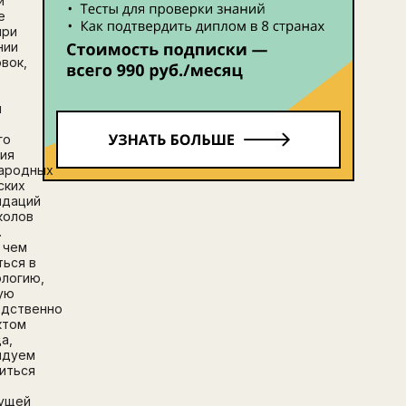
й
е
при
нии
вок,
я
и
го
ия
ародных
ских
ндаций
колов
.
 чем
ться в
логию,
ую
едственно
ктом
а,
ндуем
иться
ущей