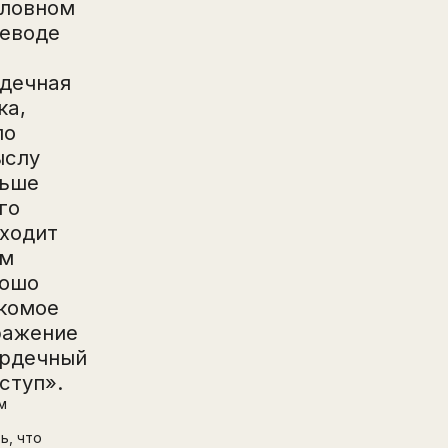
ловном
еводе
дечная
ка,
по
ыслу
льше
го
ходит
ем
рошо
комое
ражение
рдечный
ступ».
м
ь, что