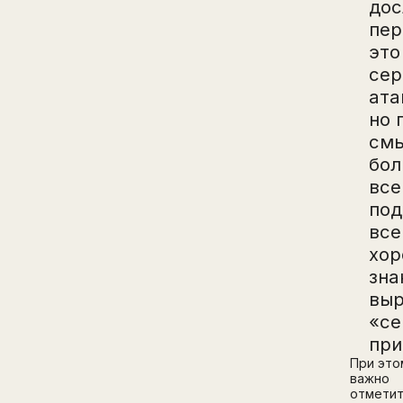
дос
пер
это
сер
ата
но 
см
бо
все
под
вс
хо
зна
вы
«се
при
При это
важно
отметит