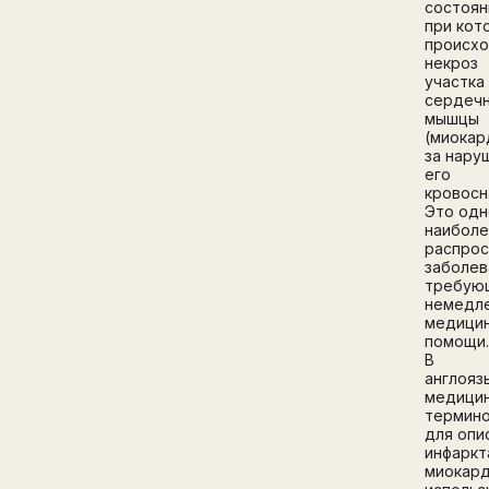
состоян
при кот
происх
некроз
участка
сердеч
мышцы
(миокар
за нару
его
кровосн
Это одн
наибол
распро
заболев
требую
немедл
медици
помощи
В
англояз
медици
термино
для опи
инфаркт
миокар