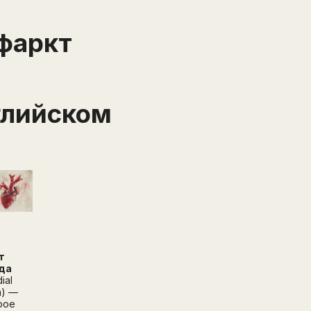
фаркт
глийском
т
Написать в поддержку
да
Имя
ial
Email
on) —
рое
Зарегистрируйтесь
ПОЛУЧИТЕ БЕСПЛАТНЫЙ