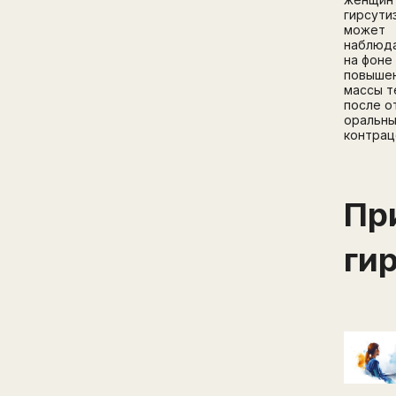
гирсути
может
наблюд
на фоне
повыше
массы т
после о
оральн
контрац
Пр
ги