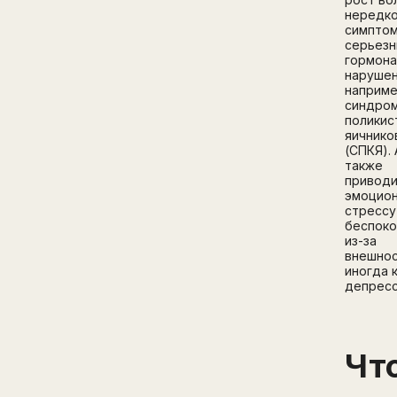
нередк
симпто
серьез
гормон
нарушен
наприме
синдро
поликис
яичнико
(СПКЯ). 
также
привод
эмоцио
стрессу
беспоко
из-за
внешнос
иногда 
депресс
Чт