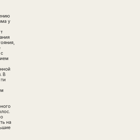
ению
зма у
ят
ания
тояния,
е
 с
нием
нной
. В
сти
ем
ы
рного
олос.
но
ть на
льшие