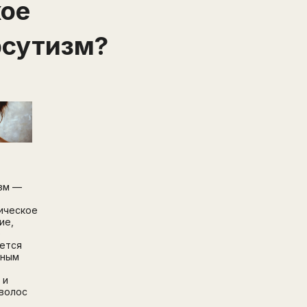
кое
рсутизм?
зм —
ическое
ие,
е
ется
чным
 и
волос