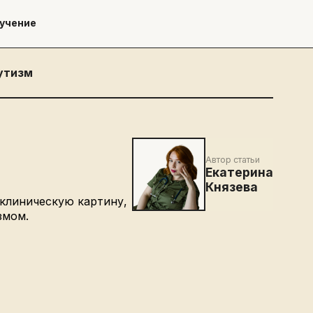
учение
утизм
Автор статьи
Екатерина
Князева
 клиническую картину,
измом.