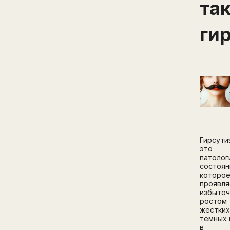
та
ги
Гирсути
это
патолог
состоян
которо
проявля
избыто
ростом
жестких
темных 
в