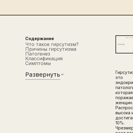
Содержание
Что такое гирсутизм?
Причины гирсутизма
Патогенез
Классификация
Симптомы
Гирсути
Развернуть
это
эндокри
патолог
которая
поража
женщин
Распрос
высока 
достига
10%.
Чрезме
рост во