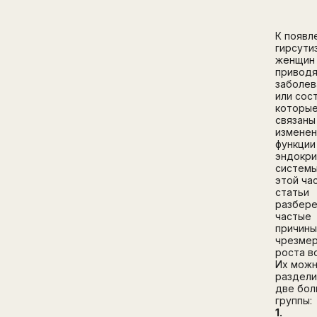
К появл
гирсути
женщин
привод
заболев
или сос
которы
связаны
измене
функции
эндокри
системы
этой ча
статьи
разбер
частые
причин
чрезме
роста в
Их мож
раздели
две бо
группы:
1.