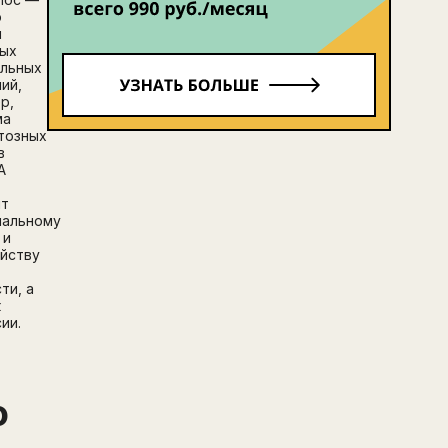
о
м
ных
альных
ий,
р,
ма
тозных
в
А
ит
нальному
 и
йству
ти, а
к
ии.
о