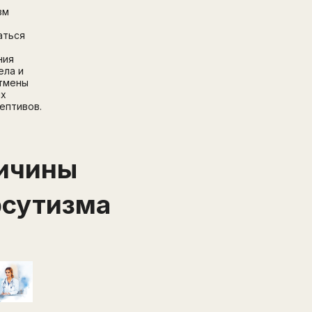
зм
аться
ния
ела и
тмены
ых
ептивов.
ичины
рсутизма