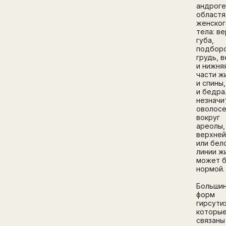
андроге
областя
женског
тела: в
губа,
подбор
грудь, 
и нижня
части ж
и спины
и бедра
незначи
оволос
вокруг
ареолы,
верхней
или бел
линии ж
может 
нормой
Больши
форм
гирсути
которые
связаны