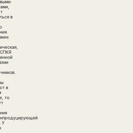
евыми
Перейти на страницу регистрации
ами,
ют
минимум 10 символов
Отправить
ться в
Написать в Telegram-бот
о
ния.
аких
ическая,
 СПКЯ
денной
азии
чников.
мы
ют в
м
е, то
ут
ния
енпродуцирующей
. У
х