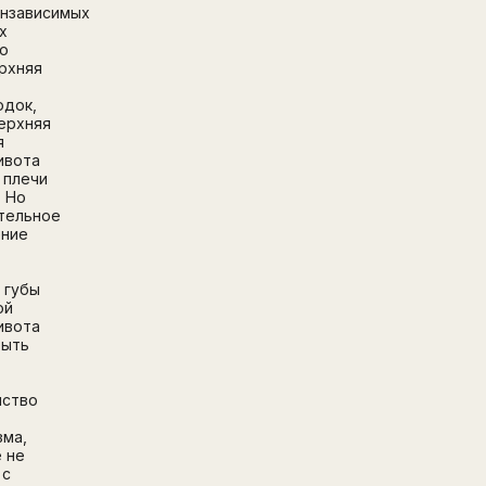
нзависимых
х
о
ерхняя
одок,
верхняя
я
ивота
, плечи
. Но
тельное
ение
 губы
ой
ивота
быть
.
нство
Написать в поддержку
Имя
зма,
Email
 не
 с
Зарегистрируйтесь
ПОЛУЧИТЕ БЕСПЛАТНЫЙ