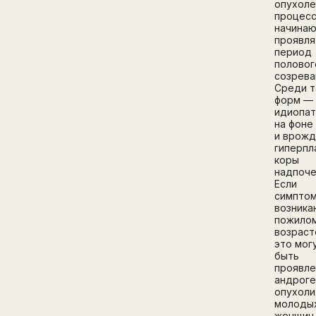
опухол
процесс
начина
проявля
период
половог
созрева
Среди т
форм —
идиопат
на фоне
и врож
гиперпл
коры
надпоче
Если
симпто
возника
пожило
возраст
это мог
быть
проявле
андрог
опухоли
молоды
женщин