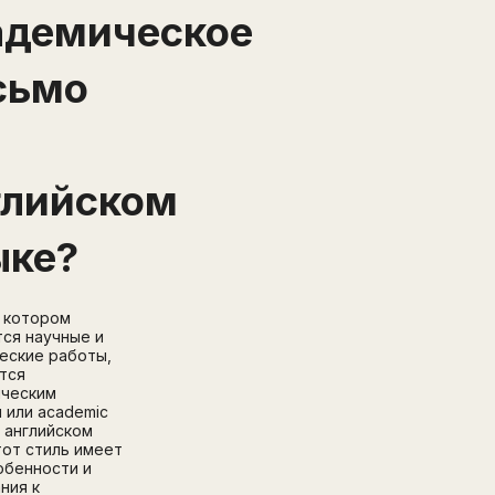
адемическое
сьмо
глийском
ыке?
в котором
ся научные и
еские работы,
тся
ическим
 или academic
Написать в поддержку
 В английском
Имя
тот стиль имеет
Email
обенности и
ния к
Зарегистрируйтесь
ПОЛУЧИТЕ БЕСПЛАТНЫЙ