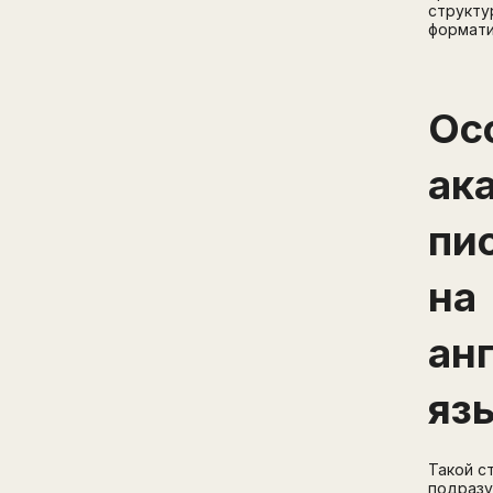
структу
формат
Ос
ак
пи
на
ан
яз
Такой с
подразу