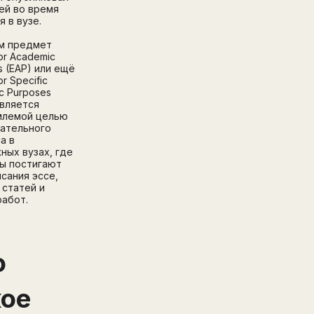
тей во время
я в вузе.
м предмет
for Academic
s (EAP) или ещё
or Specific
c Purposes
является
млемой целью
ательного
а в
ных вузах, где
ы постигают
исания эссе,
 статей и
работ.
о
кое