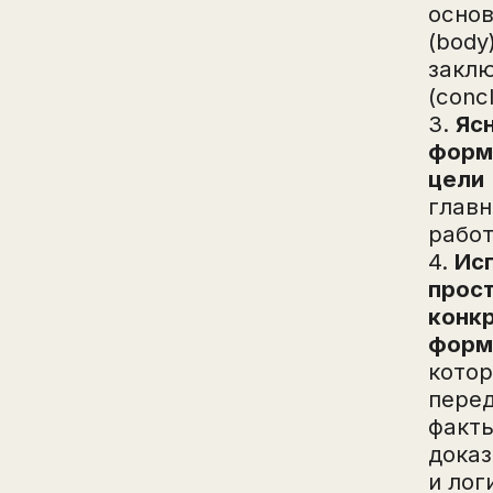
основ
(body)
закл
(concl
3.
Яс
форм
цели
глав
работ
4.
Ис
прос
конк
форм
котор
пере
факты
доказ
и лог