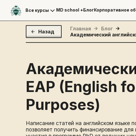
MD school +
Блог
Корпоративное об
Все курсы
Главная
Блог
Назад
Академический английский
Академически
EAP (English f
Purposes)
Написание статей на английском языке п
позволяет получить финансирование для
участия в программе PhD от ведущих цен