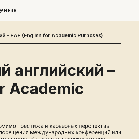
учение
 – EAP (English for Academic Purposes)
й английский –
or Academic
омимо престижа и карьерных перспектив,
 посещения международных конференций или
тров мира. В статье мы расскажем про