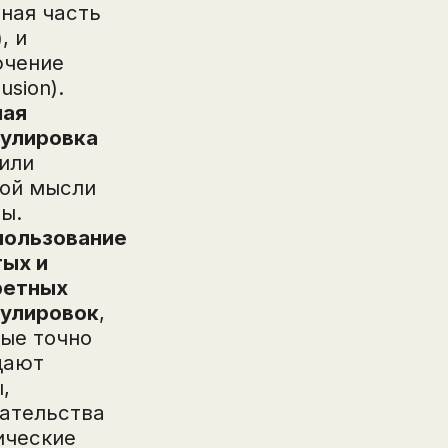
ная часть
, и
ючение
usion).
ная
улировка
или
ной мысли
ы.
пользование
тых и
ретных
улировок
,
ые точно
дают
,
ательства
ические