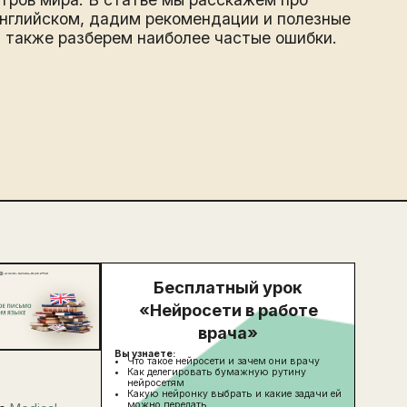
английском, дадим рекомендации и полезные
а также разберем наиболее частые ошибки.
Бесплатный урок
«Нейросети в работе
врача»
Вы узнаете:
Что такое нейросети и зачем они врачу
Как делегировать бумажную рутину
нейросетям
Какую нейронку выбрать и какие задачи ей
можно передать