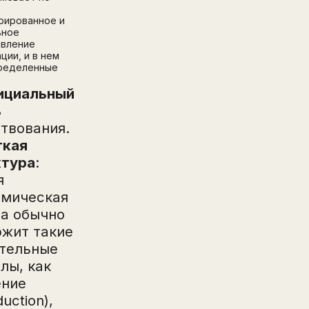
рированное и
ьное
авление
ции, и в нем
пределенные
ициальный
ь
твования.
ткая
ктура
:
я
емическая
та обычно
ржит такие
ательные
лы, как
ение
duction),