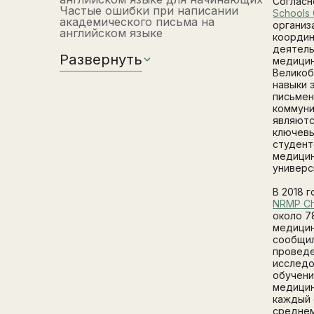
Соглас
Частые ошибки при написании
Schools 
академического письма на
организ
английском языке
коорди
деятел
Развернуть
медицин
Великоб
навыки 
письме
коммуни
являютс
ключевы
студент
медици
универс
В 2018 
NRMP Ch
около 7
медицин
сообщил
провед
исследо
обучени
медицин
каждый 
среднем