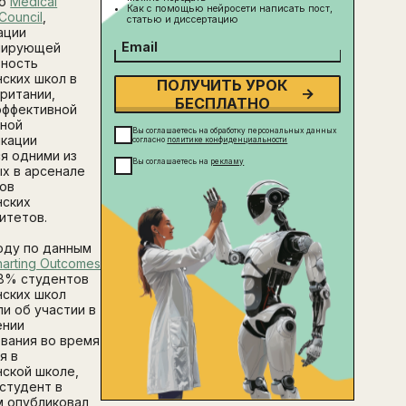
но
Medical
Как с помощью нейросети написать пост,
Council
,
статью и диссертацию
ации
Email
нирующей
ьность
ских школ в
ПОЛУЧИТЬ УРОК
ритании,
БЕСПЛАТНО
эффективной
нной
Вы соглашаетесь на обработку персональных данных
кации
согласно
политике конфиденциальности
я одними из
Вы соглашаетесь на
рекламу
х в арсенале
ов
нских
итетов.
году по данным
arting Outcomes
8% студентов
ских школ
и об участии в
ении
вания во время
я в
ской школе,
студент в
 опубликовал