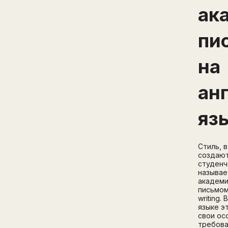
ак
пи
на
ан
яз
Стиль, 
создают
студенч
называе
академ
письмом
writing.
языке э
свои ос
требова