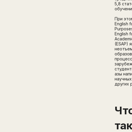
5,8 ста
обучени
При это
English 
Purpose
English f
Academi
(ESAP) 
неотъе
образов
процесс
зарубеж
студент
азы нап
научных
других 
Чт
та