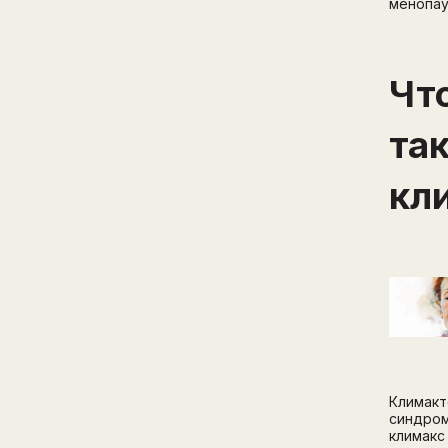
менопау
Чт
та
кл
Климакт
синдром
климакс