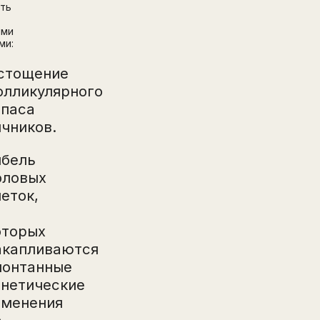
ть
ыми
ми:
стощение
олликулярного
апаса
ичников.
ибель
оловых
леток,
оторых
акапливаются
понтанные
енетические
зменения