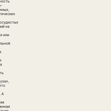
ность
о-
нных,
гических
осудистых
ий на
я или
льной
в.
е
а
ть
уза»,
это
Написать в поддержку
. А
Имя
няя
Email
енная
Зарегистрируйтесь
ация,
ПОЛУЧИТЕ БЕСПЛАТНЫЙ