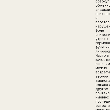
совокуп
обменн
эндокри
психоло
и
вегетос
нарушен
фоне
снижени
утраты
гормона
функции
яичнико
Часто в
качеств
синоним
можно
встрети
термин
«менопа
однако 
другое
понятие
именно:
послед
естеств
менстру