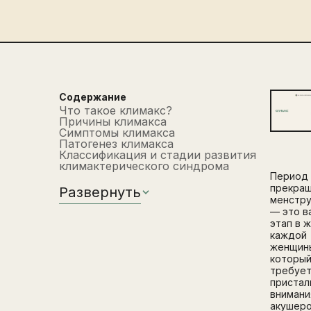
Содержание
Что такое климакс?
Причины климакса
Симптомы климакса
Патогенез климакса
Классификация и стадии развития
климактерического синдрома
Период
прекра
Развернуть
менстр
— это в
этап в 
каждой
женщин
которы
требуе
пристал
внимани
акушеро