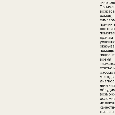
гинекол
Понима
возраст
рамок,
симптом
причин 
состоян
помогае
врачам
успешн
оказыва
помощь
пациент
время
климакса
статье 
рассмо
методы
диагнос
лечения
обсуди
возмож
осложне
их влия
качеств
жизни в