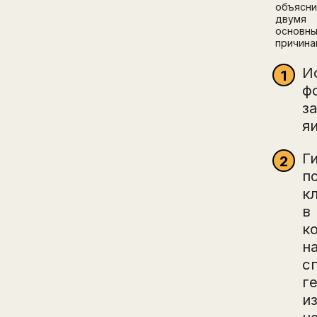
объясни
двумя
основн
причина
И
ф
з
я
Г
п
к
в
к
н
с
г
и