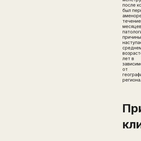
после к
был пе
аменоре
течение
месяцев
патолог
причины
наступа
средне
возрас
лет в
зависим
от
географ
региона
Пр
кл