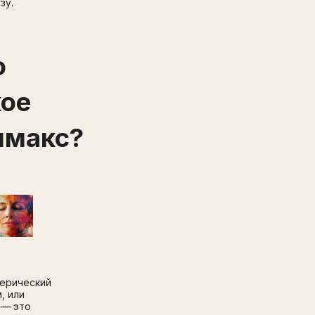
зу.
о
кое
имакс?
ерический
, или
 — это