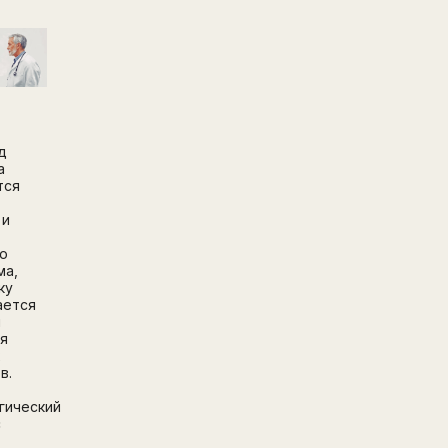
д
а
тся
 и
о
ма,
ку
ается
и
я
х
в.
гический
с