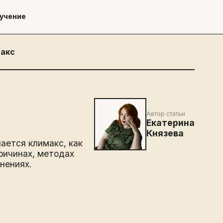
учение
акс
Автор статьи
Екатерина
Князева
ается климакс, как
ричинах, методах
нениях.