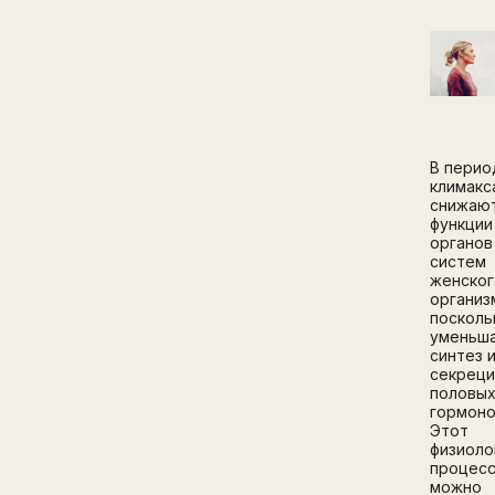
В перио
климакс
снижаю
функции
органов
систем
женског
организ
посколь
уменьш
синтез 
секреци
половы
гормоно
Этот
физиоло
процес
можно