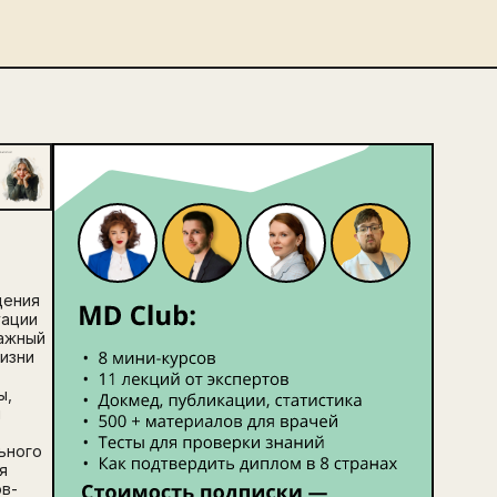
щения
уации
ажный
жизни
ы,
й
т
ьного
я
в-